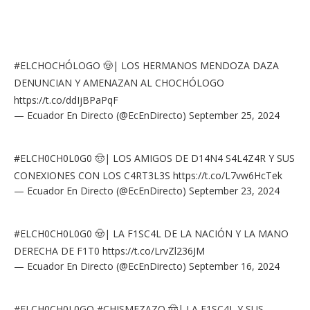
#ELCHOCHÓLOGO
🤠| LOS HERMANOS MENDOZA DAZA
DENUNCIAN Y AMENAZAN AL CHOCHÓLOGO
https://t.co/ddIjBPaPqF
— Ecuador En Directo (@EcEnDirecto)
September 25, 2024
#ELCH0CH0L0G0
🤠| LOS AMIGOS DE D14N4 S4L4Z4R Y SUS
CONEXIONES CON LOS C4RT3L3S
https://t.co/L7vw6HcTek
— Ecuador En Directo (@EcEnDirecto)
September 23, 2024
#ELCH0CH0L0G0
🤠| LA F1SC4L DE LA NACIÓN Y LA MANO
DERECHA DE F1T0
https://t.co/LrvZl236JM
— Ecuador En Directo (@EcEnDirecto)
September 16, 2024
#ELCH0CH0L0GO
#CHISMEZAZO
🤠| LA F1SC4L Y SUS