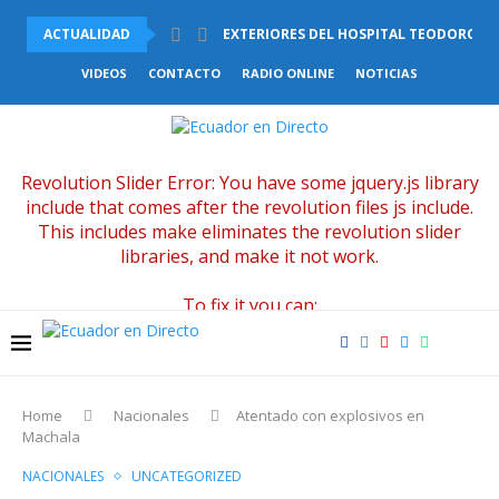
ACTUALIDAD
EXTERIORES DEL HOSPITAL TEODORO 
VIDEOS
CONTACTO
RADIO ONLINE
NOTICIAS
Revolution Slider Error: You have some jquery.js library
include that comes after the revolution files js include.
This includes make eliminates the revolution slider
libraries, and make it not work.
To fix it you can:
1. In the Slider Settings -> Troubleshooting set option:
Put JS Includes To Body
option to true.
2. Find the double jquery.js include and remove it.
Home
Nacionales
Atentado con explosivos en
Machala
NACIONALES
UNCATEGORIZED