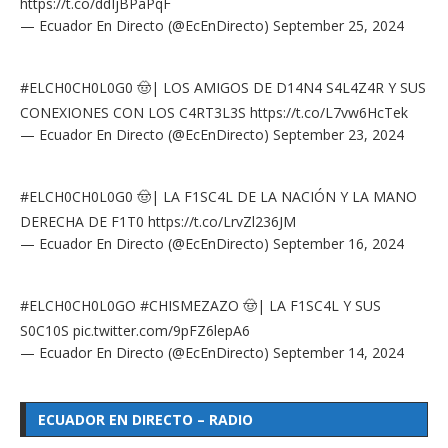
https://t.co/ddIjBPaPqF
— Ecuador En Directo (@EcEnDirecto)
September 25, 2024
#ELCH0CH0L0G0
🤠| LOS AMIGOS DE D14N4 S4L4Z4R Y SUS
CONEXIONES CON LOS C4RT3L3S
https://t.co/L7vw6HcTek
— Ecuador En Directo (@EcEnDirecto)
September 23, 2024
#ELCH0CH0L0G0
🤠| LA F1SC4L DE LA NACIÓN Y LA MANO
DERECHA DE F1T0
https://t.co/LrvZl236JM
— Ecuador En Directo (@EcEnDirecto)
September 16, 2024
#ELCH0CH0L0GO
#CHISMEZAZO
🤠| LA F1SC4L Y SUS
S0C10S
pic.twitter.com/9pFZ6lepA6
— Ecuador En Directo (@EcEnDirecto)
September 14, 2024
ECUADOR EN DIRECTO – RADIO