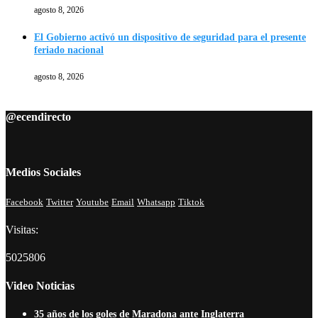
agosto 8, 2026
El Gobierno activó un dispositivo de seguridad para el presente
feriado nacional
agosto 8, 2026
@ecendirecto
Medios Sociales
Facebook
Twitter
Youtube
Email
Whatsapp
Tiktok
Visitas:
5025806
Video Noticias
35 años de los goles de Maradona ante Inglaterra