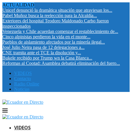
ACTUALIDAD
Unicef denunció la dramática situación que atraviesan los...
Pabel Muñoz busca la reelección para la Alcaldía...
Exteriores del hospital Teodoro Maldonado Carbo fueron
inspeccionados
Venezuela y Chile acuerdan comenzar el restablecimiento de...
Cinco alpinistas perdieron la vida en el monte...
Pueblos de aislamiento afectados por la minería ilegal...
José Julio Neira pasa de 12 delegaciones a...
CNE tramita ante el TCE la disolución y...
Bukele recibido por Trump wn la Casa Blanca...
Reformas al Cootad: Asamblea debatirá eliminación del fuero...
VIDEOS
Contacto
Radio Online
Noticias
VIDEOS