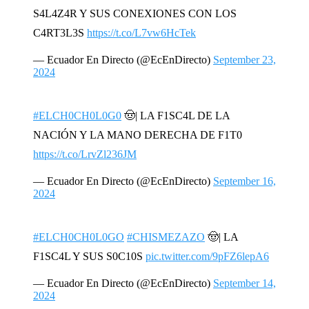
S4L4Z4R Y SUS CONEXIONES CON LOS
C4RT3L3S
https://t.co/L7vw6HcTek
— Ecuador En Directo (@EcEnDirecto)
September 23,
2024
#ELCH0CH0L0G0
🤠| LA F1SC4L DE LA
NACIÓN Y LA MANO DERECHA DE F1T0
https://t.co/LrvZl236JM
— Ecuador En Directo (@EcEnDirecto)
September 16,
2024
#ELCH0CH0L0GO
#CHISMEZAZO
🤠| LA
F1SC4L Y SUS S0C10S
pic.twitter.com/9pFZ6lepA6
— Ecuador En Directo (@EcEnDirecto)
September 14,
2024