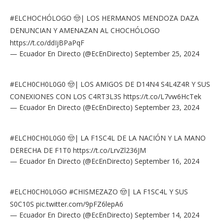
#ELCHOCHÓLOGO
🤠| LOS HERMANOS MENDOZA DAZA
DENUNCIAN Y AMENAZAN AL CHOCHÓLOGO
https://t.co/ddIjBPaPqF
— Ecuador En Directo (@EcEnDirecto)
September 25, 2024
#ELCH0CH0L0G0
🤠| LOS AMIGOS DE D14N4 S4L4Z4R Y SUS
CONEXIONES CON LOS C4RT3L3S
https://t.co/L7vw6HcTek
— Ecuador En Directo (@EcEnDirecto)
September 23, 2024
#ELCH0CH0L0G0
🤠| LA F1SC4L DE LA NACIÓN Y LA MANO
DERECHA DE F1T0
https://t.co/LrvZl236JM
— Ecuador En Directo (@EcEnDirecto)
September 16, 2024
#ELCH0CH0L0GO
#CHISMEZAZO
🤠| LA F1SC4L Y SUS
S0C10S
pic.twitter.com/9pFZ6lepA6
— Ecuador En Directo (@EcEnDirecto)
September 14, 2024