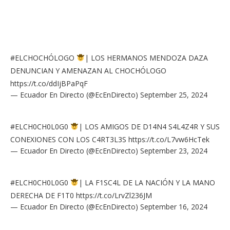
#ELCHOCHÓLOGO
| LOS HERMANOS MENDOZA DAZA
DENUNCIAN Y AMENAZAN AL CHOCHÓLOGO
https://t.co/ddIjBPaPqF
— Ecuador En Directo (@EcEnDirecto)
September 25, 2024
#ELCH0CH0L0G0
| LOS AMIGOS DE D14N4 S4L4Z4R Y SUS
CONEXIONES CON LOS C4RT3L3S
https://t.co/L7vw6HcTek
— Ecuador En Directo (@EcEnDirecto)
September 23, 2024
#ELCH0CH0L0G0
| LA F1SC4L DE LA NACIÓN Y LA MANO
DERECHA DE F1T0
https://t.co/LrvZl236JM
— Ecuador En Directo (@EcEnDirecto)
September 16, 2024