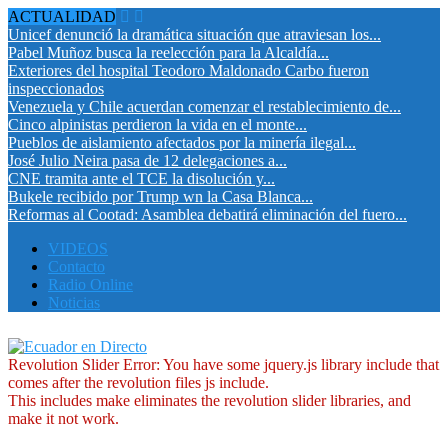
ACTUALIDAD
Unicef denunció la dramática situación que atraviesan los...
Pabel Muñoz busca la reelección para la Alcaldía...
Exteriores del hospital Teodoro Maldonado Carbo fueron
inspeccionados
Venezuela y Chile acuerdan comenzar el restablecimiento de...
Cinco alpinistas perdieron la vida en el monte...
Pueblos de aislamiento afectados por la minería ilegal...
José Julio Neira pasa de 12 delegaciones a...
CNE tramita ante el TCE la disolución y...
Bukele recibido por Trump wn la Casa Blanca...
Reformas al Cootad: Asamblea debatirá eliminación del fuero...
VIDEOS
Contacto
Radio Online
Noticias
Revolution Slider Error: You have some jquery.js library include that
comes after the revolution files js include.
This includes make eliminates the revolution slider libraries, and
make it not work.