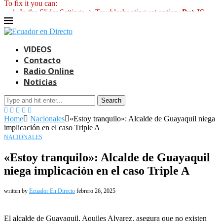
To fix it you can:
1. In the Slider Settings -> Troubleshooting set option:
Put JS
Includes To Body
option to true.
2. Find the double jquery.js include and remove it.
VIDEOS
Contacto
Radio Online
Noticias
Search
Home
Nacionales
«Estoy tranquilo»: Alcalde de Guayaquil niega
implicación en el caso Triple A
NACIONALES
«Estoy tranquilo»: Alcalde de Guayaquil
niega implicación en el caso Triple A
written by
Ecuador En Directo
febrero 26, 2025
El alcalde de Guayaquil, Aquiles Alvarez, asegura que no existen