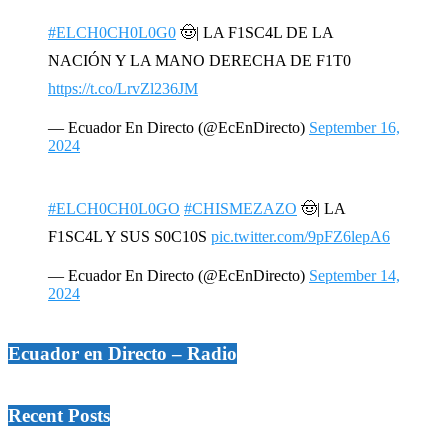
#ELCH0CH0L0G0
🤠| LA F1SC4L DE LA
NACIÓN Y LA MANO DERECHA DE F1T0
https://t.co/LrvZl236JM
— Ecuador En Directo (@EcEnDirecto)
September 16,
2024
#ELCH0CH0L0GO
#CHISMEZAZO
🤠| LA
F1SC4L Y SUS S0C10S
pic.twitter.com/9pFZ6lepA6
— Ecuador En Directo (@EcEnDirecto)
September 14,
2024
Ecuador en Directo – Radio
Recent Posts