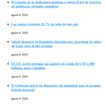
El Consejo de la Judicatura autoriza a jueces el uso de avatares
en audiencias virtuales complejas
agosto 8, 2026
Las ventas crecieron 16,7% en julio de este año
agosto 8, 2026
Unicef denunció la dramática situación que atraviesan los niños
en Gaza, pese al alto al fuego
agosto 8, 2026
EE.UU. prevé entregar un paquete de ayuda de USD 1.000
millones para Colombia
agosto 8, 2026
El Gobierno activó un dispositivo de seguridad para el presente
feriado nacional
agosto 8, 2026