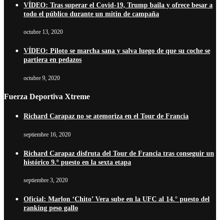
VÍDEO: Tras superar el Covid-19, Trump baila y ofrece besar a
todo el público durante un mitin de campaña
octubre 13, 2020
VÍDEO: Piloto se marcha sana y salva luego de que su coche se
partiera en pedazos
octubre 9, 2020
Fuerza Deportiva Xtreme
Richard Carapaz no se atemoriza en el Tour de Francia
septiembre 16, 2020
Richard Carapaz disfruta del Tour de Francia tras conseguir un
histórico 9.º puesto en la sexta etapa
septiembre 3, 2020
Oficial: Marlon ‘Chito’ Vera sube en la UFC al 14.° puesto del
ranking peso gallo