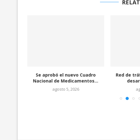
RELAT
 Teodoro
Se aprobó el nuevo Cuadro
Red de trá
ueron
Nacional de Medicamentos...
desar
agosto 5, 2026
ag