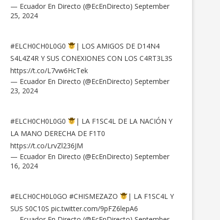
— Ecuador En Directo (@EcEnDirecto)
September
25, 2024
#ELCH0CH0L0G0
| LOS AMIGOS DE D14N4
S4L4Z4R Y SUS CONEXIONES CON LOS C4RT3L3S
https://t.co/L7vw6HcTek
— Ecuador En Directo (@EcEnDirecto)
September
23, 2024
#ELCH0CH0L0G0
| LA F1SC4L DE LA NACIÓN Y
LA MANO DERECHA DE F1T0
https://t.co/LrvZl236JM
— Ecuador En Directo (@EcEnDirecto)
September
16, 2024
#ELCH0CH0L0GO
#CHISMEZAZO
| LA F1SC4L Y
SUS S0C10S
pic.twitter.com/9pFZ6lepA6
— Ecuador En Directo (@EcEnDirecto)
September