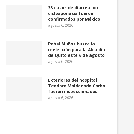
33 casos de diarrea por
ciclosporiasis fueron
confirmados por México
agosto 6, 2026
Pabel Muñoz busca la
reelección para la Alcaldía
de Quito este 6 de agosto
agosto 6, 2026
Ecuador exportará 10,8 millones
Crimen organizado su
de barriles de petróleo...
pérdidas cercanas a $ 20
Exteriores del hospital
agosto 4, 2026
agosto 4, 2026
Teodoro Maldonado Carbo
fueron inspeccionados
agosto 6, 2026