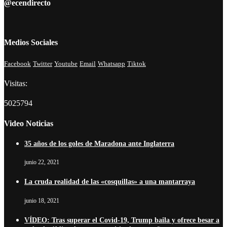
@ecendirecto
Medios Sociales
Facebook
Twitter
Youtube
Email
Whatsapp
Tiktok
Visitas:
5025794
Video Noticias
35 años de los goles de Maradona ante Inglaterra
junio 22, 2021
La cruda realidad de las «cosquillas» a una mantarraya
junio 18, 2021
VÍDEO: Tras superar el Covid-19, Trump baila y ofrece besar a