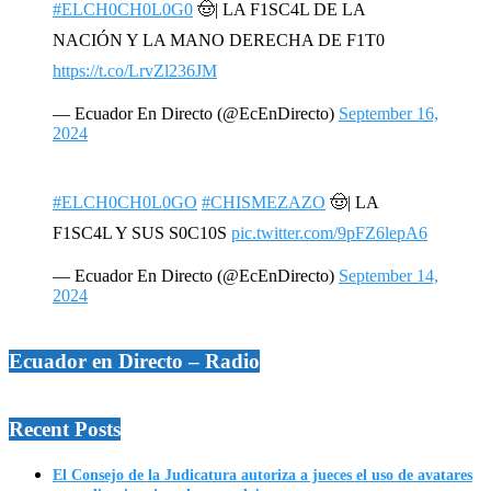
#ELCH0CH0L0G0
🤠| LA F1SC4L DE LA
NACIÓN Y LA MANO DERECHA DE F1T0
https://t.co/LrvZl236JM
— Ecuador En Directo (@EcEnDirecto)
September 16,
2024
#ELCH0CH0L0GO
#CHISMEZAZO
🤠| LA
F1SC4L Y SUS S0C10S
pic.twitter.com/9pFZ6lepA6
— Ecuador En Directo (@EcEnDirecto)
September 14,
2024
Ecuador en Directo – Radio
Recent Posts
El Consejo de la Judicatura autoriza a jueces el uso de avatares