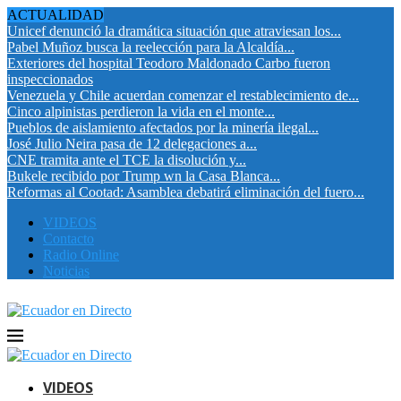
ACTUALIDAD
Unicef denunció la dramática situación que atraviesan los...
Pabel Muñoz busca la reelección para la Alcaldía...
Exteriores del hospital Teodoro Maldonado Carbo fueron
inspeccionados
Venezuela y Chile acuerdan comenzar el restablecimiento de...
Cinco alpinistas perdieron la vida en el monte...
Pueblos de aislamiento afectados por la minería ilegal...
José Julio Neira pasa de 12 delegaciones a...
CNE tramita ante el TCE la disolución y...
Bukele recibido por Trump wn la Casa Blanca...
Reformas al Cootad: Asamblea debatirá eliminación del fuero...
VIDEOS
Contacto
Radio Online
Noticias
VIDEOS