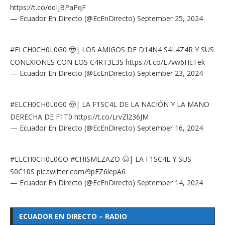
https://t.co/ddIjBPaPqF
— Ecuador En Directo (@EcEnDirecto)
September 25, 2024
#ELCH0CH0L0G0
🤠| LOS AMIGOS DE D14N4 S4L4Z4R Y SUS
CONEXIONES CON LOS C4RT3L3S
https://t.co/L7vw6HcTek
— Ecuador En Directo (@EcEnDirecto)
September 23, 2024
#ELCH0CH0L0G0
🤠| LA F1SC4L DE LA NACIÓN Y LA MANO
DERECHA DE F1T0
https://t.co/LrvZl236JM
— Ecuador En Directo (@EcEnDirecto)
September 16, 2024
#ELCH0CH0L0GO
#CHISMEZAZO
🤠| LA F1SC4L Y SUS
S0C10S
pic.twitter.com/9pFZ6lepA6
— Ecuador En Directo (@EcEnDirecto)
September 14, 2024
ECUADOR EN DIRECTO – RADIO