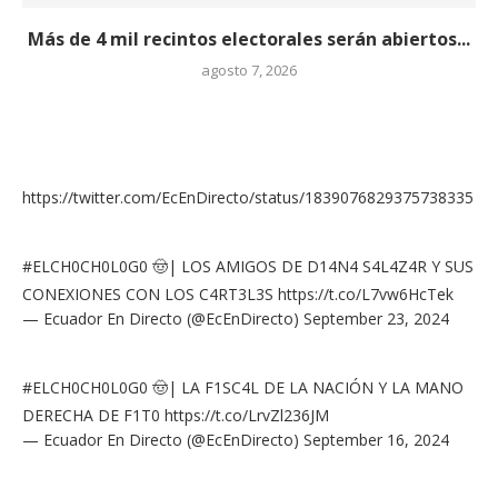
Más de 4 mil recintos electorales serán abiertos...
agosto 7, 2026
https://twitter.com/EcEnDirecto/status/1839076829375738335
#ELCH0CH0L0G0
🤠| LOS AMIGOS DE D14N4 S4L4Z4R Y SUS
CONEXIONES CON LOS C4RT3L3S
https://t.co/L7vw6HcTek
— Ecuador En Directo (@EcEnDirecto)
September 23, 2024
#ELCH0CH0L0G0
🤠| LA F1SC4L DE LA NACIÓN Y LA MANO
DERECHA DE F1T0
https://t.co/LrvZl236JM
— Ecuador En Directo (@EcEnDirecto)
September 16, 2024