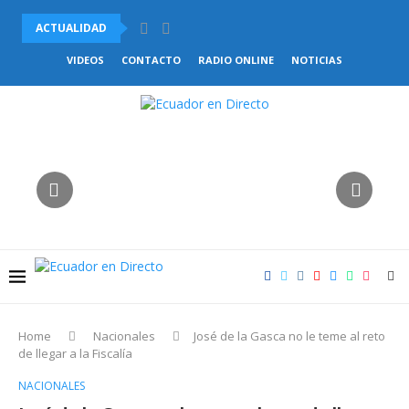
ACTUALIDAD
PABEL MUÑOZ BUSCA LA REELECCIÓN PARA LA ALCALDÍA...
VIDEOS
CONTACTO
RADIO ONLINE
NOTICIAS
Home
Nacionales
José de la Gasca no le teme al reto
de llegar a la Fiscalía
NACIONALES