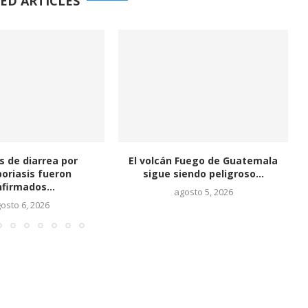
ED ARTICLES
Fuego de Guatemala
Un «terreno más firme»
endo peligroso...
comienza a presentarse en...
osto 5, 2026
agosto 5, 2026