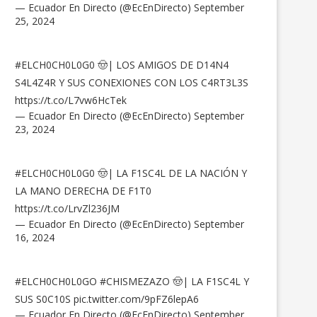
— Ecuador En Directo (@EcEnDirecto)
September
25, 2024
#ELCH0CH0L0G0
🤠| LOS AMIGOS DE D14N4
S4L4Z4R Y SUS CONEXIONES CON LOS C4RT3L3S
https://t.co/L7vw6HcTek
— Ecuador En Directo (@EcEnDirecto)
September
23, 2024
#ELCH0CH0L0G0
🤠| LA F1SC4L DE LA NACIÓN Y
LA MANO DERECHA DE F1T0
https://t.co/LrvZl236JM
— Ecuador En Directo (@EcEnDirecto)
September
16, 2024
#ELCH0CH0L0GO
#CHISMEZAZO
🤠| LA F1SC4L Y
SUS S0C10S
pic.twitter.com/9pFZ6lepA6
— Ecuador En Directo (@EcEnDirecto)
September