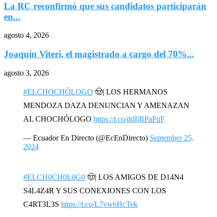
La RC reconfirmó que sus candidatos participarán
en...
agosto 4, 2026
Joaquín Viteri, el magistrado a cargo del 70%...
agosto 3, 2026
#ELCHOCHÓLOGO
🤠| LOS HERMANOS
MENDOZA DAZA DENUNCIAN Y AMENAZAN
AL CHOCHÓLOGO
https://t.co/ddIjBPaPqF
— Ecuador En Directo (@EcEnDirecto)
September 25,
2024
#ELCH0CH0L0G0
🤠| LOS AMIGOS DE D14N4
S4L4Z4R Y SUS CONEXIONES CON LOS
C4RT3L3S
https://t.co/L7vw6HcTek