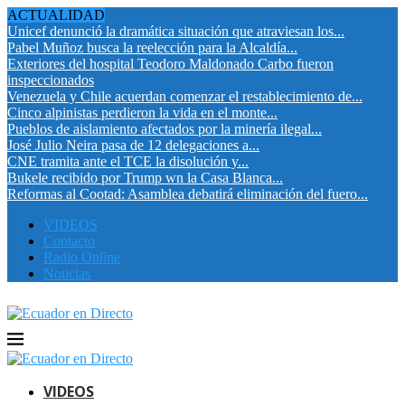
ACTUALIDAD
Unicef denunció la dramática situación que atraviesan los...
Pabel Muñoz busca la reelección para la Alcaldía...
Exteriores del hospital Teodoro Maldonado Carbo fueron
inspeccionados
Venezuela y Chile acuerdan comenzar el restablecimiento de...
Cinco alpinistas perdieron la vida en el monte...
Pueblos de aislamiento afectados por la minería ilegal...
José Julio Neira pasa de 12 delegaciones a...
CNE tramita ante el TCE la disolución y...
Bukele recibido por Trump wn la Casa Blanca...
Reformas al Cootad: Asamblea debatirá eliminación del fuero...
VIDEOS
Contacto
Radio Online
Noticias
VIDEOS