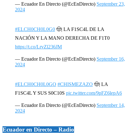
— Ecuador En Directo (@EcEnDirecto)
September 23,
2024
#ELCH0CH0L0G0
🤠| LA F1SC4L DE LA
NACIÓN Y LA MANO DERECHA DE F1T0
https://t.co/LrvZl236JM
— Ecuador En Directo (@EcEnDirecto)
September 16,
2024
#ELCH0CH0L0GO
#CHISMEZAZO
🤠| LA
F1SC4L Y SUS S0C10S
pic.twitter.com/9pFZ6lepA6
— Ecuador En Directo (@EcEnDirecto)
September 14,
2024
Ecuador en Directo – Radio