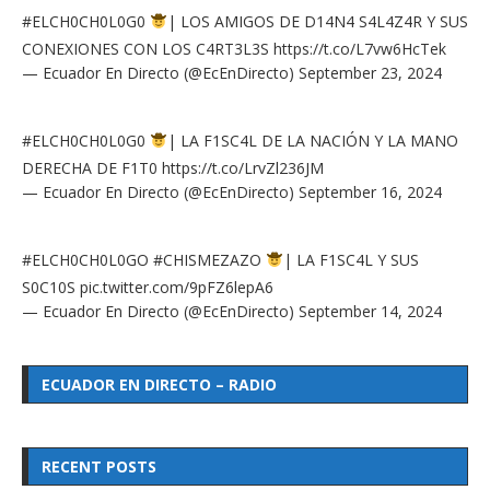
#ELCH0CH0L0G0
| LOS AMIGOS DE D14N4 S4L4Z4R Y SUS
CONEXIONES CON LOS C4RT3L3S
https://t.co/L7vw6HcTek
— Ecuador En Directo (@EcEnDirecto)
September 23, 2024
#ELCH0CH0L0G0
| LA F1SC4L DE LA NACIÓN Y LA MANO
DERECHA DE F1T0
https://t.co/LrvZl236JM
— Ecuador En Directo (@EcEnDirecto)
September 16, 2024
#ELCH0CH0L0GO
#CHISMEZAZO
| LA F1SC4L Y SUS
S0C10S
pic.twitter.com/9pFZ6lepA6
— Ecuador En Directo (@EcEnDirecto)
September 14, 2024
ECUADOR EN DIRECTO – RADIO
RECENT POSTS