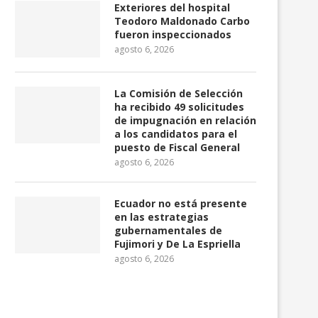
Exteriores del hospital
Teodoro Maldonado Carbo
fueron inspeccionados
agosto 6, 2026
La Comisión de Selección
ha recibido 49 solicitudes
de impugnación en relación
a los candidatos para el
puesto de Fiscal General
agosto 6, 2026
Ecuador no está presente
en las estrategias
gubernamentales de
Fujimori y De La Espriella
Ecuador exportará 10,8 millones
Crimen organizado su
agosto 6, 2026
de barriles de petróleo...
pérdidas cercanas a $ 20
agosto 4, 2026
agosto 4, 2026