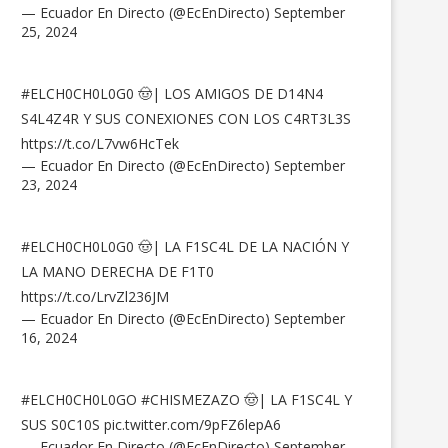
— Ecuador En Directo (@EcEnDirecto)
September
25, 2024
#ELCH0CH0L0G0
🤠| LOS AMIGOS DE D14N4
S4L4Z4R Y SUS CONEXIONES CON LOS C4RT3L3S
https://t.co/L7vw6HcTek
— Ecuador En Directo (@EcEnDirecto)
September
23, 2024
#ELCH0CH0L0G0
🤠| LA F1SC4L DE LA NACIÓN Y
LA MANO DERECHA DE F1T0
https://t.co/LrvZl236JM
— Ecuador En Directo (@EcEnDirecto)
September
16, 2024
#ELCH0CH0L0GO
#CHISMEZAZO
🤠| LA F1SC4L Y
SUS S0C10S
pic.twitter.com/9pFZ6lepA6
— Ecuador En Directo (@EcEnDirecto)
September