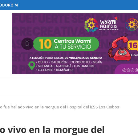
TEODORO MALDONADO CARBO FUERON INSPECCIONADOS
N COMENZAR EL RESTABLECIMIENTO DE...
 LA VIDA EN EL MONTE...
CTADOS POR LA MINERÍA ILEGAL...
DELEGACIONES A...
DISOLUCIÓN Y...
WN LA CASA BLANCA...
LEA DEBATIRÁ ELIMINACIÓN DEL FUERO...
STA BÁSICA FAMILIAR...
o fue hallado vivo en la morgue del Hospital del IESS Los Ceibos
o vivo en la morgue del