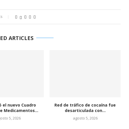
ts
ED ARTICLES
fico de cocaína fue
El alcalde de El Tambo con prisión
ticulada con...
preventiva...
osto 5, 2026
agosto 5, 2026