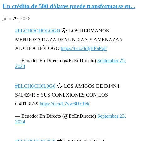
Un crédito de 500 dólares puede transformarse en...
julio 29, 2026
#ELCHOCHÓLOGO
🤠| LOS HERMANOS
MENDOZA DAZA DENUNCIAN Y AMENAZAN
AL CHOCHÓLOGO
https://t.co/ddIjBPaPqF
— Ecuador En Directo (@EcEnDirecto)
September 25,
2024
#ELCH0CH0L0G0
🤠| LOS AMIGOS DE D14N4
S4L4Z4R Y SUS CONEXIONES CON LOS
C4RT3L3S
https://t.co/L7vw6HcTek
— Ecuador En Directo (@EcEnDirecto)
September 23,
2024