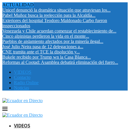
ACTUALIDAD
Unicef denunció la dramática situación que atraviesan los...
Pabel Muñoz busca la reelección para la Alcaldía...
Exteriores del hospital Teodoro Maldonado Carbo fueron
inspeccionados
Venezuela y Chile acuerdan comenzar el restablecimiento de...
Cinco alpinistas perdieron la vida en el monte...
Pueblos de aislamiento afectados por la minería ilegal...
José Julio Neira pasa de 12 delegaciones a...
CNE tramita ante el TCE la disolución y...
Bukele recibido por Trump wn la Casa Blanca...
Reformas al Cootad: Asamblea debatirá eliminación del fuero...
VIDEOS
Contacto
Radio Online
Noticias
VIDEOS