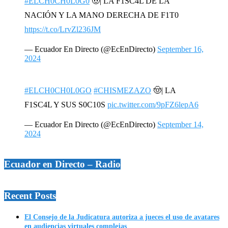
#ELCH0CH0L0G0
🤠| LA F1SC4L DE LA
NACIÓN Y LA MANO DERECHA DE F1T0
https://t.co/LrvZl236JM
— Ecuador En Directo (@EcEnDirecto)
September 16,
2024
#ELCH0CH0L0GO
#CHISMEZAZO
🤠| LA
F1SC4L Y SUS S0C10S
pic.twitter.com/9pFZ6lepA6
— Ecuador En Directo (@EcEnDirecto)
September 14,
2024
Ecuador en Directo – Radio
Recent Posts
El Consejo de la Judicatura autoriza a jueces el uso de avatares
en audiencias virtuales complejas