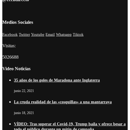
Medios Sociales
Facebook
Twitter
Youtube
Email
Whatsapp
Tiktok
Visitas:
5026688
Video Noticias
35 años de los goles de Maradona ante Inglaterra
junio 22, 2021
La cruda realidad de las «cosquillas» a una mantarraya
junio 18, 2021
VÍDEO: Tras superar el Covid-19, Trump baila y ofrece besar a
todo el público durante un mitin de campaña