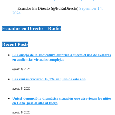
— Ecuador En Directo (@EcEnDirecto)
September 14,
2024
Ecuador en Directo – Radio
Recent Posts
El Consejo de la Judicatura autoriza a jueces el uso de avatares
en audiencias virtuales complejas
agosto 8, 2026
Las ventas crecieron 16,7% en julio de este año
agosto 8, 2026
Unicef denunció la dramática situación que atraviesan los niños
en Gaza, pese al alto al fuego
agosto 8, 2026