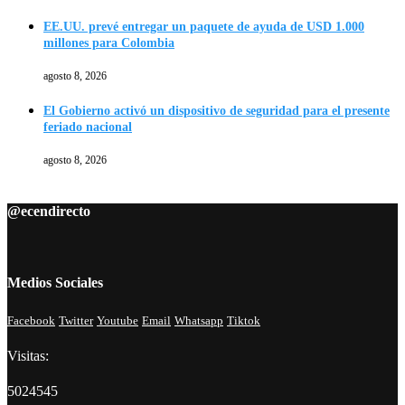
EE.UU. prevé entregar un paquete de ayuda de USD 1.000
millones para Colombia
agosto 8, 2026
El Gobierno activó un dispositivo de seguridad para el presente
feriado nacional
agosto 8, 2026
@ecendirecto
Medios Sociales
Facebook
Twitter
Youtube
Email
Whatsapp
Tiktok
Visitas:
5024545