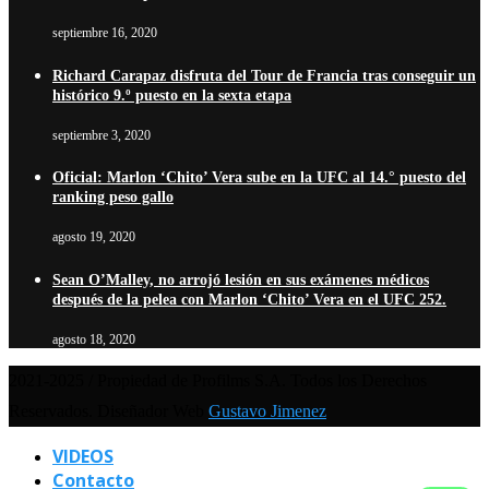
septiembre 16, 2020
Richard Carapaz disfruta del Tour de Francia tras conseguir un
histórico 9.º puesto en la sexta etapa
septiembre 3, 2020
Oficial: Marlon ‘Chito’ Vera sube en la UFC al 14.° puesto del
ranking peso gallo
agosto 19, 2020
Sean O’Malley, no arrojó lesión en sus exámenes médicos
después de la pelea con Marlon ‘Chito’ Vera en el UFC 252.
agosto 18, 2020
2021-2025 / Propiedad de Profilms S.A. Todos los Derechos
Reservados. Diseñador Web
Gustavo Jimenez
VIDEOS
Contacto