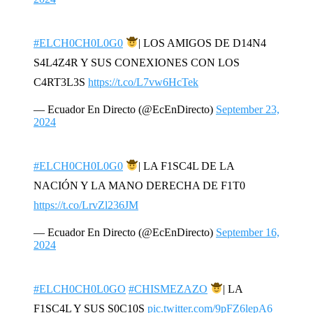
#ELCH0CH0L0G0
| LOS AMIGOS DE D14N4
S4L4Z4R Y SUS CONEXIONES CON LOS
C4RT3L3S
https://t.co/L7vw6HcTek
— Ecuador En Directo (@EcEnDirecto)
September 23,
2024
#ELCH0CH0L0G0
| LA F1SC4L DE LA
NACIÓN Y LA MANO DERECHA DE F1T0
https://t.co/LrvZl236JM
— Ecuador En Directo (@EcEnDirecto)
September 16,
2024
#ELCH0CH0L0GO
#CHISMEZAZO
| LA
F1SC4L Y SUS S0C10S
pic.twitter.com/9pFZ6lepA6