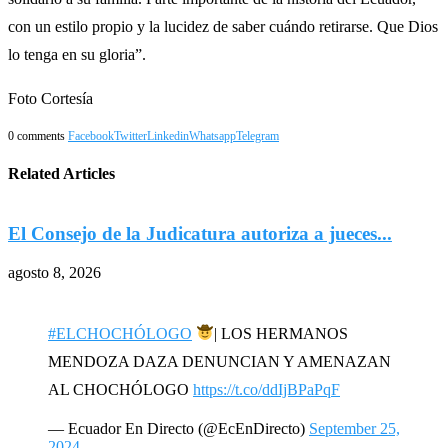
con un estilo propio y la lucidez de saber cuándo retirarse. Que Dios
lo tenga en su gloria”.
Foto Cortesía
0 comments
Facebook
Twitter
Linkedin
Whatsapp
Telegram
Related Articles
El Consejo de la Judicatura autoriza a jueces...
p
agosto 8, 2026
a
#ELCHOCHÓLOGO
| LOS HERMANOS
MENDOZA DAZA DENUNCIAN Y AMENAZAN
AL CHOCHÓLOGO
https://t.co/ddIjBPaPqF
— Ecuador En Directo (@EcEnDirecto)
September 25,
2024