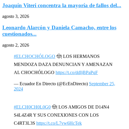
Joaquín Viteri concentra la mayoría de fallos del...
agosto 3, 2026
Leonardo Alarcón y Daniela Camacho, entre los
cuestionados...
agosto 2, 2026
#ELCHOCHÓLOGO
🤠| LOS HERMANOS
MENDOZA DAZA DENUNCIAN Y AMENAZAN
AL CHOCHÓLOGO
https://t.co/ddIjBPaPqF
— Ecuador En Directo (@EcEnDirecto)
September 25,
2024
#ELCH0CH0L0G0
🤠| LOS AMIGOS DE D14N4
S4L4Z4R Y SUS CONEXIONES CON LOS
C4RT3L3S
https://t.co/L7vw6HcTek