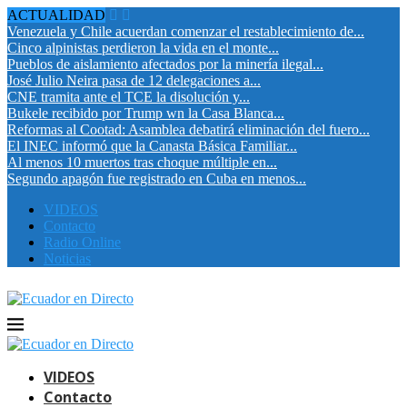
ACTUALIDAD
Venezuela y Chile acuerdan comenzar el restablecimiento de...
Cinco alpinistas perdieron la vida en el monte...
Pueblos de aislamiento afectados por la minería ilegal...
José Julio Neira pasa de 12 delegaciones a...
CNE tramita ante el TCE la disolución y...
Bukele recibido por Trump wn la Casa Blanca...
Reformas al Cootad: Asamblea debatirá eliminación del fuero...
El INEC informó que la Canasta Básica Familiar...
Al menos 10 muertos tras choque múltiple en...
Segundo apagón fue registrado en Cuba en menos...
VIDEOS
Contacto
Radio Online
Noticias
VIDEOS
Contacto