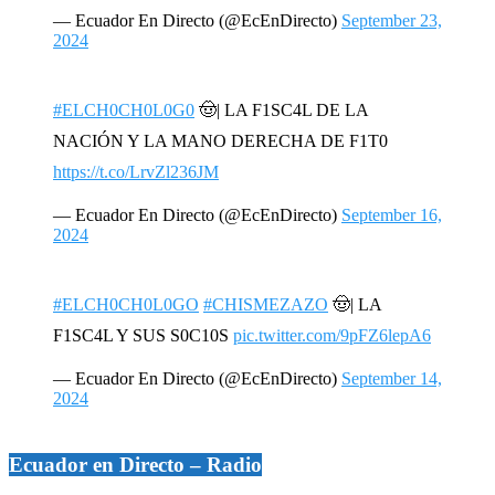
— Ecuador En Directo (@EcEnDirecto)
September 23,
2024
#ELCH0CH0L0G0
🤠| LA F1SC4L DE LA
NACIÓN Y LA MANO DERECHA DE F1T0
https://t.co/LrvZl236JM
— Ecuador En Directo (@EcEnDirecto)
September 16,
2024
#ELCH0CH0L0GO
#CHISMEZAZO
🤠| LA
F1SC4L Y SUS S0C10S
pic.twitter.com/9pFZ6lepA6
— Ecuador En Directo (@EcEnDirecto)
September 14,
2024
Ecuador en Directo – Radio