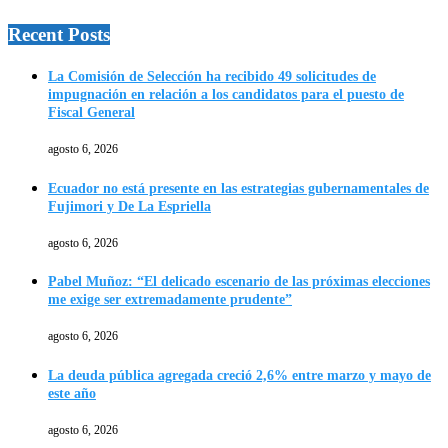
Recent Posts
La Comisión de Selección ha recibido 49 solicitudes de
impugnación en relación a los candidatos para el puesto de
Fiscal General
agosto 6, 2026
Ecuador no está presente en las estrategias gubernamentales de
Fujimori y De La Espriella
agosto 6, 2026
Pabel Muñoz: “El delicado escenario de las próximas elecciones
me exige ser extremadamente prudente”
agosto 6, 2026
La deuda pública agregada creció 2,6% entre marzo y mayo de
este año
agosto 6, 2026