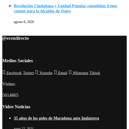
Revolución Ciudadana y Unidad Popular consolidan frente
común para la Alcaldía de Quito
agosto 6, 2026
@ecendirecto
Medios Sociales
Facebook
Twitter
Youtube
Email
Whatsapp
Tiktok
Visitas:
5014865
Video Noticias
35 años de los goles de Maradona ante Inglaterra
junio 22, 2021