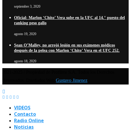
septiembre 3, 2020
Oficial: Marlon ‘Chito’ Vera sube en la UFC al 14.° puesto del
ranking peso gallo
agosto 19, 2020
Sean O’Malley, no arrojó lesión en sus exámenes médicos
después de la pelea con Marlon ‘Chito’ Vera en el UFC 252.
agosto 18, 2020
2021-2025 / Propiedad de Profilms S.A. Todos los Derechos
Reservados. Diseñador Web
Gustavo Jimenez
VIDEOS
Contacto
Radio Online
Noticias