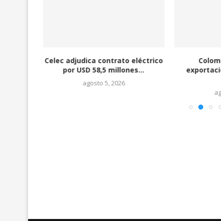
da creció
Celec adjudica contrato eléctrico
Colomb
..
por USD 58,5 millones...
exportaci
agosto 5, 2026
ag