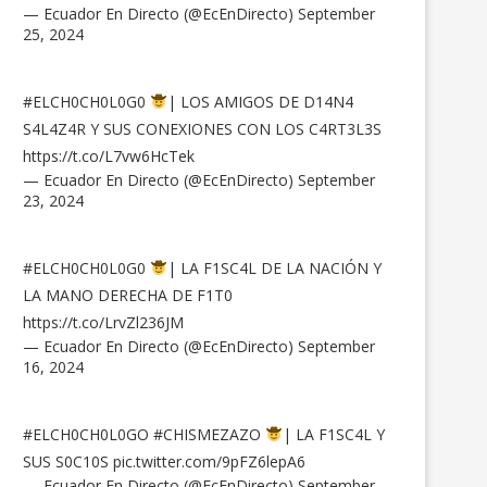
— Ecuador En Directo (@EcEnDirecto)
September
25, 2024
#ELCH0CH0L0G0
| LOS AMIGOS DE D14N4
S4L4Z4R Y SUS CONEXIONES CON LOS C4RT3L3S
https://t.co/L7vw6HcTek
— Ecuador En Directo (@EcEnDirecto)
September
23, 2024
#ELCH0CH0L0G0
| LA F1SC4L DE LA NACIÓN Y
LA MANO DERECHA DE F1T0
https://t.co/LrvZl236JM
— Ecuador En Directo (@EcEnDirecto)
September
16, 2024
#ELCH0CH0L0GO
#CHISMEZAZO
| LA F1SC4L Y
SUS S0C10S
pic.twitter.com/9pFZ6lepA6
— Ecuador En Directo (@EcEnDirecto)
September