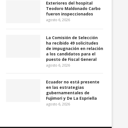
Exteriores del hospital
Teodoro Maldonado Carbo
fueron inspeccionados
agosto 6, 2026
Incremento en el incumplimiento
Ecuador buscará que o
La Comisión de Selección
de microcréditos: Las
productos sean exonerado
ha recibido 49 solicitudes
cooperativas...
agosto 3, 2026
de impugnación en relación
agosto 4, 2026
a los candidatos para el
puesto de Fiscal General
agosto 6, 2026
Ecuador no está presente
en las estrategias
gubernamentales de
Fujimori y De La Espriella
agosto 6, 2026