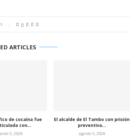
ts
ED ARTICLES
fico de cocaína fue
El alcalde de El Tambo con prisión
ticulada con...
preventiva...
osto 5, 2026
agosto 5, 2026