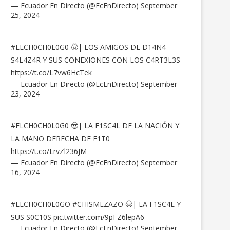
— Ecuador En Directo (@EcEnDirecto)
September
25, 2024
#ELCH0CH0L0G0
🤠| LOS AMIGOS DE D14N4
S4L4Z4R Y SUS CONEXIONES CON LOS C4RT3L3S
https://t.co/L7vw6HcTek
— Ecuador En Directo (@EcEnDirecto)
September
23, 2024
#ELCH0CH0L0G0
🤠| LA F1SC4L DE LA NACIÓN Y
LA MANO DERECHA DE F1T0
https://t.co/LrvZl236JM
— Ecuador En Directo (@EcEnDirecto)
September
16, 2024
#ELCH0CH0L0GO
#CHISMEZAZO
🤠| LA F1SC4L Y
SUS S0C10S
pic.twitter.com/9pFZ6lepA6
— Ecuador En Directo (@EcEnDirecto)
September