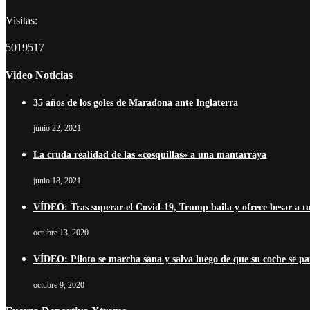
Visitas:
5019517
Video Noticias
35 años de los goles de Maradona ante Inglaterra
junio 22, 2021
La cruda realidad de las «cosquillas» a una mantarraya
junio 18, 2021
VÍDEO: Tras superar el Covid-19, Trump baila y ofrece besar a t
octubre 13, 2020
VÍDEO: Piloto se marcha sana y salva luego de que su coche se pa
octubre 9, 2020