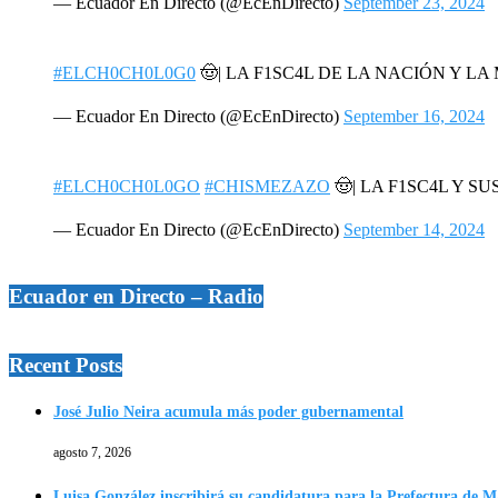
— Ecuador En Directo (@EcEnDirecto)
September 23, 2024
#ELCH0CH0L0G0
🤠| LA F1SC4L DE LA NACIÓN Y L
— Ecuador En Directo (@EcEnDirecto)
September 16, 2024
#ELCH0CH0L0GO
#CHISMEZAZO
🤠| LA F1SC4L Y SU
— Ecuador En Directo (@EcEnDirecto)
September 14, 2024
Ecuador en Directo – Radio
Recent Posts
José Julio Neira acumula más poder gubernamental
agosto 7, 2026
Luisa González inscribirá su candidatura para la Prefectura de 