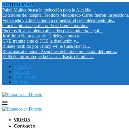
ACTUALIDAD
Pabel Muñoz busca la reelección para la Alcaldía...
Exteriores del hospital Teodoro Maldonado Carbo fueron inspeccion
Venezuela y Chile acuerdan comenzar el restablecimiento de...
Cinco alpinistas perdieron la vida en el monte...
Pueblos de aislamiento afectados por la minería ilegal...
José Julio Neira pasa de 12 delegaciones a...
CNE tramita ante el TCE la disolución y...
Bukele recibido por Trump wn la Casa Blanca...
Reformas al Cootad: Asamblea debatirá eliminación del fuero...
El INEC informó que la Canasta Básica Familiar...
VIDEOS
Contacto
Radio Online
Noticias
VIDEOS
Contacto