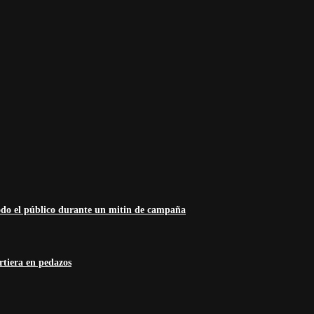
odo el público durante un mitin de campaña
rtiera en pedazos