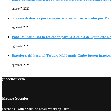
agosto 7, 2026
33 casos de diarrea por ciclosporiasis fueron confirmados por Méx
agosto 6, 2026
Pabel Muñoz busca la reelección para la Alcaldía de Quito este 6 
agosto 6, 2026
Exteriores del hospital Teodoro Maldonado Carbo fueron inspecc
agosto 6, 2026
@ecendirecto
Medios Sociales
Facebook
Twitter
Youtube
Email
Whatsapp
Tiktok