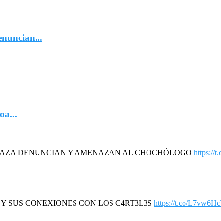
nuncian...
oa...
DAZA DENUNCIAN Y AMENAZAN AL CHOCHÓLOGO
https://
R Y SUS CONEXIONES CON LOS C4RT3L3S
https://t.co/L7vw6H