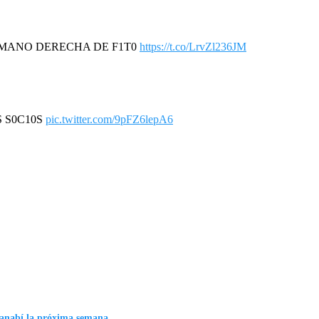
A MANO DERECHA DE F1T0
https://t.co/LrvZl236JM
S S0C10S
pic.twitter.com/9pFZ6lepA6
Manabí la próxima semana