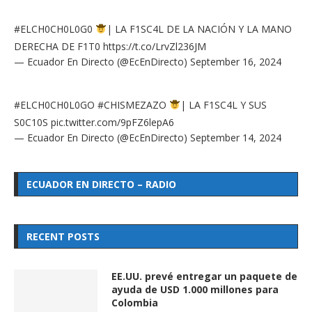
#ELCH0CH0L0G0
| LA F1SC4L DE LA NACIÓN Y LA MANO
DERECHA DE F1T0
https://t.co/LrvZl236JM
— Ecuador En Directo (@EcEnDirecto)
September 16, 2024
#ELCH0CH0L0GO
#CHISMEZAZO
| LA F1SC4L Y SUS
S0C10S
pic.twitter.com/9pFZ6lepA6
— Ecuador En Directo (@EcEnDirecto)
September 14, 2024
ECUADOR EN DIRECTO – RADIO
RECENT POSTS
EE.UU. prevé entregar un paquete de
ayuda de USD 1.000 millones para
Colombia