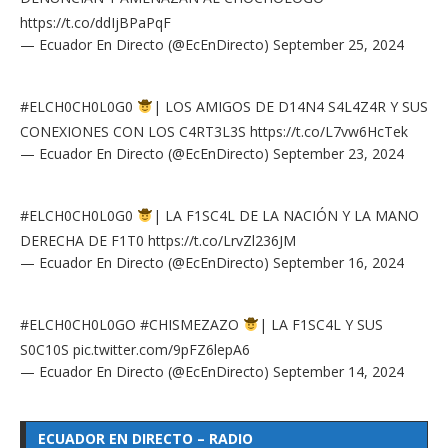
https://t.co/ddIjBPaPqF
— Ecuador En Directo (@EcEnDirecto)
September 25, 2024
#ELCH0CH0L0G0
| LOS AMIGOS DE D14N4 S4L4Z4R Y SUS
CONEXIONES CON LOS C4RT3L3S
https://t.co/L7vw6HcTek
— Ecuador En Directo (@EcEnDirecto)
September 23, 2024
#ELCH0CH0L0G0
| LA F1SC4L DE LA NACIÓN Y LA MANO
DERECHA DE F1T0
https://t.co/LrvZl236JM
— Ecuador En Directo (@EcEnDirecto)
September 16, 2024
#ELCH0CH0L0GO
#CHISMEZAZO
| LA F1SC4L Y SUS
S0C10S
pic.twitter.com/9pFZ6lepA6
— Ecuador En Directo (@EcEnDirecto)
September 14, 2024
ECUADOR EN DIRECTO – RADIO