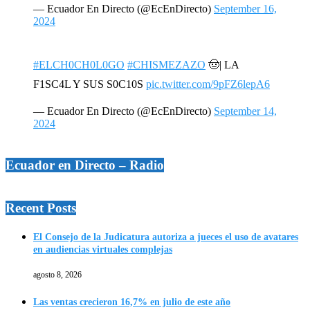
— Ecuador En Directo (@EcEnDirecto)
September 16,
2024
#ELCH0CH0L0GO
#CHISMEZAZO
🤠| LA
F1SC4L Y SUS S0C10S
pic.twitter.com/9pFZ6lepA6
— Ecuador En Directo (@EcEnDirecto)
September 14,
2024
Ecuador en Directo – Radio
Recent Posts
El Consejo de la Judicatura autoriza a jueces el uso de avatares
en audiencias virtuales complejas
agosto 8, 2026
Las ventas crecieron 16,7% en julio de este año