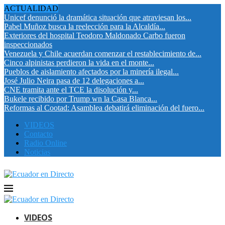
ACTUALIDAD
Unicef denunció la dramática situación que atraviesan los...
Pabel Muñoz busca la reelección para la Alcaldía...
Exteriores del hospital Teodoro Maldonado Carbo fueron
inspeccionados
Venezuela y Chile acuerdan comenzar el restablecimiento de...
Cinco alpinistas perdieron la vida en el monte...
Pueblos de aislamiento afectados por la minería ilegal...
José Julio Neira pasa de 12 delegaciones a...
CNE tramita ante el TCE la disolución y...
Bukele recibido por Trump wn la Casa Blanca...
Reformas al Cootad: Asamblea debatirá eliminación del fuero...
VIDEOS
Contacto
Radio Online
Noticias
VIDEOS