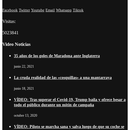
Facebook
Twitter
Youtube
Email
Whatsapp
Tiktok
Visitas:
5023841
Video Noticias
35 años de los goles de Maradona ante Inglaterra
junio 22, 2021
La cruda realidad de las «cosquillas» a una mantarraya
junio 18, 2021
VÍDEO: Tras superar el Covid-19, Trump baila y ofrece besar a
todo el público durante un mitin de campaña
octubre 13, 2020
VÍDEO: Piloto se marcha sana y salva luego de que su coche se