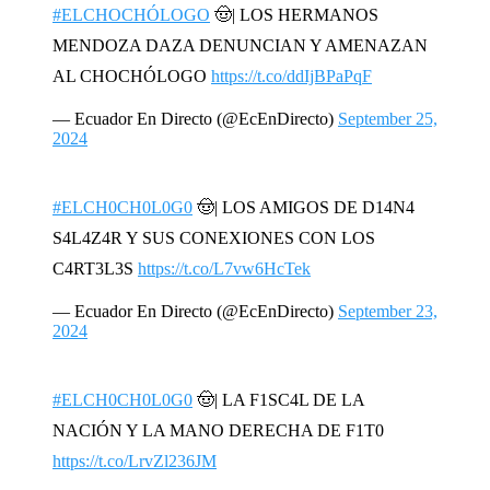
#ELCHOCHÓLOGO
🤠| LOS HERMANOS
MENDOZA DAZA DENUNCIAN Y AMENAZAN
AL CHOCHÓLOGO
https://t.co/ddIjBPaPqF
— Ecuador En Directo (@EcEnDirecto)
September 25,
2024
#ELCH0CH0L0G0
🤠| LOS AMIGOS DE D14N4
S4L4Z4R Y SUS CONEXIONES CON LOS
C4RT3L3S
https://t.co/L7vw6HcTek
— Ecuador En Directo (@EcEnDirecto)
September 23,
2024
#ELCH0CH0L0G0
🤠| LA F1SC4L DE LA
NACIÓN Y LA MANO DERECHA DE F1T0
https://t.co/LrvZl236JM