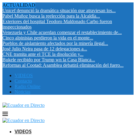
ACTUALIDAD
Unicef denunció la dramática situación que atraviesan los...
Pabel Muñoz busca la reelección para la Alcaldía...
Exteriores del hospital Teodoro Maldonado Carbo fueron
inspeccionados
Venezuela y Chile acuerdan comenzar el restablecimiento de...
Cinco alpinistas perdieron la vida en el monte...
Pueblos de aislamiento afectados por la minería ilegal...
José Julio Neira pasa de 12 delegaciones a...
CNE tramita ante el TCE la disolución y...
Bukele recibido por Trump wn la Casa Blanca...
Reformas al Cootad: Asamblea debatirá eliminación del fuero...
VIDEOS
Contacto
Radio Online
Noticias
VIDEOS