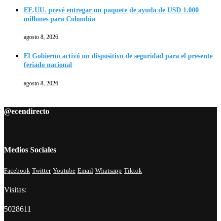
EE.UU. prevé entregar un paquete de ayuda de USD 1.000
millones para Colombia
agosto 8, 2026
El Gobierno activó un dispositivo de seguridad para el presente
feriado nacional
agosto 8, 2026
@ecendirecto
Medios Sociales
Facebook
Twitter
Youtube
Email
Whatsapp
Tiktok
Visitas:
5028611