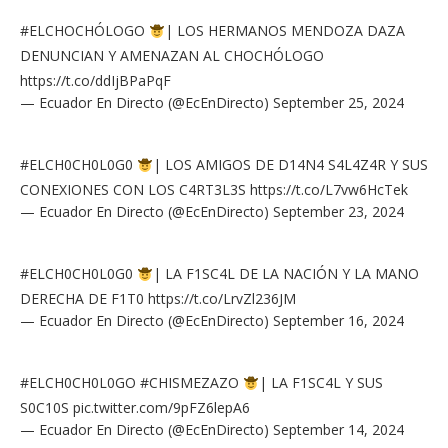
#ELCHOCHÓLOGO
| LOS HERMANOS MENDOZA DAZA
DENUNCIAN Y AMENAZAN AL CHOCHÓLOGO
https://t.co/ddIjBPaPqF
— Ecuador En Directo (@EcEnDirecto)
September 25, 2024
#ELCH0CH0L0G0
| LOS AMIGOS DE D14N4 S4L4Z4R Y SUS
CONEXIONES CON LOS C4RT3L3S
https://t.co/L7vw6HcTek
— Ecuador En Directo (@EcEnDirecto)
September 23, 2024
#ELCH0CH0L0G0
| LA F1SC4L DE LA NACIÓN Y LA MANO
DERECHA DE F1T0
https://t.co/LrvZl236JM
— Ecuador En Directo (@EcEnDirecto)
September 16, 2024
#ELCH0CH0L0GO
#CHISMEZAZO
| LA F1SC4L Y SUS
S0C10S
pic.twitter.com/9pFZ6lepA6
— Ecuador En Directo (@EcEnDirecto)
September 14, 2024