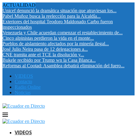
ACTUALIDAD
Unicef denunció la dramática situación que atraviesan los...
Pabel Muñoz busca la reelección para la Alcaldía...
Exteriores del hospital Teodoro Maldonado Carbo fueron
inspeccionados
Venezuela y Chile acuerdan comenzar el restablecimiento de...
Cinco alpinistas perdieron la vida en el monte...
Pueblos de aislamiento afectados por la minería ilegal...
José Julio Neira pasa de 12 delegaciones a...
CNE tramita ante el TCE la disolución y...
Bukele recibido por Trump wn la Casa Blanca...
Reformas al Cootad: Asamblea debatirá eliminación del fuero...
VIDEOS
Contacto
Radio Online
Noticias
VIDEOS