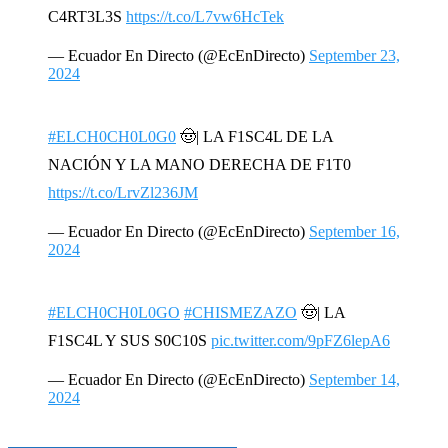
C4RT3L3S
https://t.co/L7vw6HcTek
— Ecuador En Directo (@EcEnDirecto)
September 23,
2024
#ELCH0CH0L0G0
🤠| LA F1SC4L DE LA
NACIÓN Y LA MANO DERECHA DE F1T0
https://t.co/LrvZl236JM
— Ecuador En Directo (@EcEnDirecto)
September 16,
2024
#ELCH0CH0L0GO
#CHISMEZAZO
🤠| LA
F1SC4L Y SUS S0C10S
pic.twitter.com/9pFZ6lepA6
— Ecuador En Directo (@EcEnDirecto)
September 14,
2024