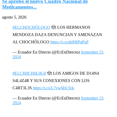
Se aprobó el nuevo Cuadro Nacional de
R
Medicamentos...
a
agosto 5, 2026
#ELCHOCHÓLOGO
🤠| LOS HERMANOS
MENDOZA DAZA DENUNCIAN Y AMENAZAN
AL CHOCHÓLOGO
https://t.co/ddIjBPaPqF
— Ecuador En Directo (@EcEnDirecto)
September 25,
2024
#ELCH0CH0L0G0
🤠| LOS AMIGOS DE D14N4
S4L4Z4R Y SUS CONEXIONES CON LOS
C4RT3L3S
https://t.co/L7vw6HcTek
— Ecuador En Directo (@EcEnDirecto)
September 23,
2024