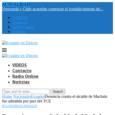
ACTUALIDAD
Venezuela y Chile acuerdan comenzar el restablecimiento de...
C
VIDEOS
Contacto
Radio Online
Noticias
VIDEOS
Contacto
Radio Online
Noticias
Search
Home
Nacionales
Ecuador
Denuncia contra el alcalde de Machala
fue admitida por juez del TCE
ECUADOR
NACIONALES