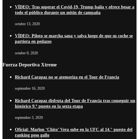
VÍDEO: Tras superar el Covid-19, Trump baila y ofrece besar a
todo el público durante un mitin de campaña
octubre 13, 2020
VÍDEO: Piloto se marcha sana y salva luego de que su coche se
partiera en pedazos
octubre 9, 2020
Fuerza Deportiva Xtreme
Richard Carapaz no se atemoriza en el Tour de Francia
septiembre 16, 2020
Richard Carapaz disfruta del Tour de Francia tras conseguir un
histórico 9.º puesto en la sexta etapa
septiembre 3, 2020
Oficial: Marlon ‘Chito’ Vera sube en la UFC al 14.° puesto del
ranking peso gallo