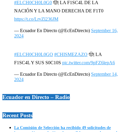
#ELCH0CH0L0G0
🤠| LA F1SC4L DE LA
NACIÓN Y LA MANO DERECHA DE F1T0
https://t.co/LrvZl236JM
— Ecuador En Directo (@EcEnDirecto)
September 16,
2024
#ELCH0CH0L0GO
#CHISMEZAZO
🤠| LA
F1SC4L Y SUS S0C10S
pic.twitter.com/9pFZ6lepA6
— Ecuador En Directo (@EcEnDirecto)
September 14,
2024
Ecuador en Directo – Radio
Recent Posts
La Comisión de Selección ha recibido 49 solicitudes de