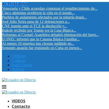
ACTUALIDAD
Venezuela y Chile acuerdan comenzar el restablecimiento de...
Cinco alpinistas perdieron la vida en el monte...
Pueblos de aislamiento afectados por la minería ilegal...
José Julio Neira pasa de 12 delegaciones a...
CNE tramita ante el TCE la disolución y...
Bukele recibido por Trump wn la Casa Blanca...
Reformas al Cootad: Asamblea debatirá eliminación del fuero...
El INEC informó que la Canasta Básica Familiar...
Al menos 10 muertos tras choque múltiple en...
Segundo apagón fue registrado en Cuba en menos...
VIDEOS
Contacto
Radio Online
Noticias
VIDEOS
Contacto