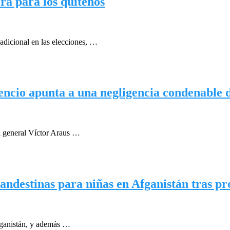
rá para los quiteños
adicional en las elecciones, …
cencio apunta a una negligencia condenable d
el general Víctor Araus …
andestinas para niñas en Afganistán tras pro
fganistán, y además …