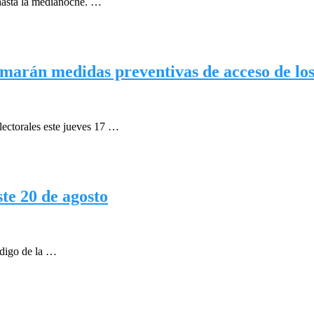
7 hasta la medianoche. …
arán medidas preventivas de acceso de los 
lectorales este jueves 17 …
ste 20 de agosto
ódigo de la …