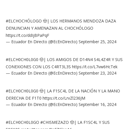
#ELCHOCHÓLOGO
🤠| LOS HERMANOS MENDOZA DAZA
DENUNCIAN Y AMENAZAN AL CHOCHÓLOGO
https://t.co/ddIjBPaPqF
— Ecuador En Directo (@EcEnDirecto)
September 25, 2024
#ELCH0CH0L0G0
🤠| LOS AMIGOS DE D14N4 S4L4Z4R Y SUS
CONEXIONES CON LOS C4RT3L3S
https://t.co/L7vw6HcTek
— Ecuador En Directo (@EcEnDirecto)
September 23, 2024
#ELCH0CH0L0G0
🤠| LA F1SC4L DE LA NACIÓN Y LA MANO
DERECHA DE F1T0
https://t.co/LrvZl236JM
— Ecuador En Directo (@EcEnDirecto)
September 16, 2024
#ELCH0CH0L0GO
#CHISMEZAZO
🤠| LA F1SC4L Y SUS