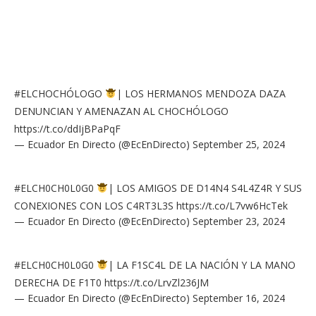
#ELCHOCHÓLOGO
| LOS HERMANOS MENDOZA DAZA
DENUNCIAN Y AMENAZAN AL CHOCHÓLOGO
https://t.co/ddIjBPaPqF
— Ecuador En Directo (@EcEnDirecto)
September 25, 2024
#ELCH0CH0L0G0
| LOS AMIGOS DE D14N4 S4L4Z4R Y SUS
CONEXIONES CON LOS C4RT3L3S
https://t.co/L7vw6HcTek
— Ecuador En Directo (@EcEnDirecto)
September 23, 2024
#ELCH0CH0L0G0
| LA F1SC4L DE LA NACIÓN Y LA MANO
DERECHA DE F1T0
https://t.co/LrvZl236JM
— Ecuador En Directo (@EcEnDirecto)
September 16, 2024