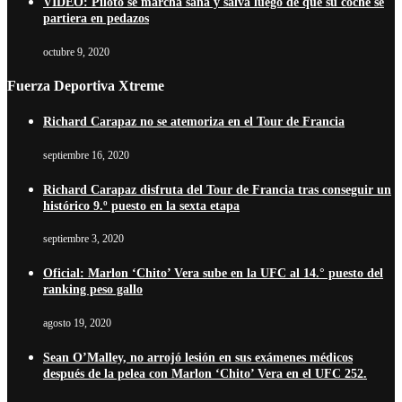
VÍDEO: Piloto se marcha sana y salva luego de que su coche se
partiera en pedazos
octubre 9, 2020
Fuerza Deportiva Xtreme
Richard Carapaz no se atemoriza en el Tour de Francia
septiembre 16, 2020
Richard Carapaz disfruta del Tour de Francia tras conseguir un
histórico 9.º puesto en la sexta etapa
septiembre 3, 2020
Oficial: Marlon ‘Chito’ Vera sube en la UFC al 14.° puesto del
ranking peso gallo
agosto 19, 2020
Sean O’Malley, no arrojó lesión en sus exámenes médicos
después de la pelea con Marlon ‘Chito’ Vera en el UFC 252.