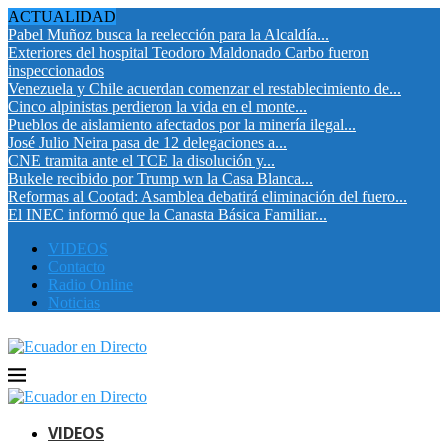
ACTUALIDAD
Pabel Muñoz busca la reelección para la Alcaldía...
Exteriores del hospital Teodoro Maldonado Carbo fueron
inspeccionados
Venezuela y Chile acuerdan comenzar el restablecimiento de...
Cinco alpinistas perdieron la vida en el monte...
Pueblos de aislamiento afectados por la minería ilegal...
José Julio Neira pasa de 12 delegaciones a...
CNE tramita ante el TCE la disolución y...
Bukele recibido por Trump wn la Casa Blanca...
Reformas al Cootad: Asamblea debatirá eliminación del fuero...
El INEC informó que la Canasta Básica Familiar...
VIDEOS
Contacto
Radio Online
Noticias
VIDEOS