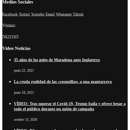
Medios Sociales
Facebook
Twitter
Youtube
Email
Whatsapp
Tiktok
Visitas:
5022165
Video Noticias
35 años de los goles de Maradona ante Inglaterra
junio 22, 2021
La cruda realidad de las «cosquillas» a una mantarraya
junio 18, 2021
VÍDEO: Tras superar el Covid-19, Trump baila y ofrece besar a
todo el público durante un mitin de campaña
octubre 13, 2020