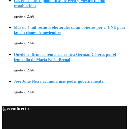
Las relaciones diplomáticas de Perú y México fueron
restablecidas
agosto 7, 2026
Más de 4 mil recintos electorales serán abiertos por el CNE para
las elecciones de noviembre
agosto 7, 2026
Quedó en firme la sentencia contra Germán Cáceres por el
femicidio de María Belén Bernal
agosto 7, 2026
José Julio Neira acumula más poder gubernamental
agosto 7, 2026
@ecendirecto