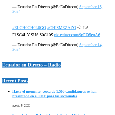
— Ecuador En Directo (@EcEnDirecto)
September 16,
2024
#ELCH0CH0L0GO
#CHISMEZAZO
🤠| LA
F1SC4L Y SUS S0C10S
pic.twitter.com/9pFZ6lepA6
— Ecuador En Directo (@EcEnDirecto)
September 14,
2024
Ecuador en Directo – Radio
Recent Posts
Hasta el momento, cerca de 1.500 candidaturas se han
presentado en el CNE para las seccionales
agosto 8, 2026