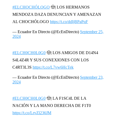
#ELCHOCHÓLOGO
🤠| LOS HERMANOS
MENDOZA DAZA DENUNCIAN Y AMENAZAN
AL CHOCHÓLOGO
https://t.co/ddIjBPaPqF
— Ecuador En Directo (@EcEnDirecto)
September 25,
2024
#ELCH0CH0L0G0
🤠| LOS AMIGOS DE D14N4
S4L4Z4R Y SUS CONEXIONES CON LOS
C4RT3L3S
https://t.co/L7vw6HcTek
— Ecuador En Directo (@EcEnDirecto)
September 23,
2024
#ELCH0CH0L0G0
🤠| LA F1SC4L DE LA
NACIÓN Y LA MANO DERECHA DE F1T0
https://t.co/LrvZl236JM