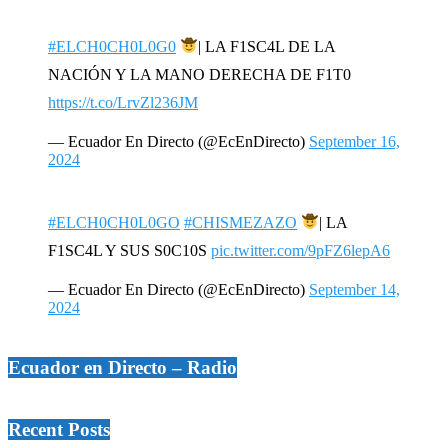
#ELCH0CH0L0G0
| LA F1SC4L DE LA
NACIÓN Y LA MANO DERECHA DE F1T0
https://t.co/LrvZl236JM
— Ecuador En Directo (@EcEnDirecto)
September 16,
2024
#ELCH0CH0L0GO
#CHISMEZAZO
| LA
F1SC4L Y SUS S0C10S
pic.twitter.com/9pFZ6lepA6
— Ecuador En Directo (@EcEnDirecto)
September 14,
2024
Ecuador en Directo – Radio
Recent Posts