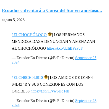
Ecuador enfrentará a Corea del Sur en amistoso...
agosto 5, 2026
j
#ELCHOCHÓLOGO
| LOS HERMANOS
MENDOZA DAZA DENUNCIAN Y AMENAZAN
AL CHOCHÓLOGO
https://t.co/ddIjBPaPqF
— Ecuador En Directo (@EcEnDirecto)
September 25,
2024
#ELCH0CH0L0G0
| LOS AMIGOS DE D14N4
S4L4Z4R Y SUS CONEXIONES CON LOS
C4RT3L3S
https://t.co/L7vw6HcTek
— Ecuador En Directo (@EcEnDirecto)
September 23,
2024