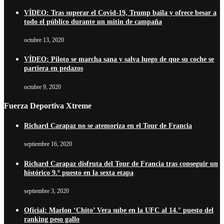
VÍDEO: Tras superar el Covid-19, Trump baila y ofrece besar a
todo el público durante un mitin de campaña
octubre 13, 2020
VÍDEO: Piloto se marcha sana y salva luego de que su coche se
partiera en pedazos
octubre 9, 2020
Fuerza Deportiva Xtreme
Richard Carapaz no se atemoriza en el Tour de Francia
septiembre 16, 2020
Richard Carapaz disfruta del Tour de Francia tras conseguir un
histórico 9.º puesto en la sexta etapa
septiembre 3, 2020
Oficial: Marlon ‘Chito’ Vera sube en la UFC al 14.° puesto del
ranking peso gallo