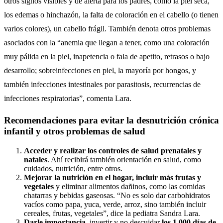
otros signos visibles y de alerta para los padres, como la piel seca,
los edemas o hinchazón, la falta de coloración en el cabello (o tienen
varios colores), un cabello frágil. También denota otros problemas
asociados con la “anemia que llegan a tener, como una coloración
muy pálida en la piel, inapetencia o fala de apetito, retrasos o bajo
desarrollo; sobreinfecciones en piel, la mayoría por hongos, y
también infecciones intestinales por parasitosis, recurrencias de
infecciones respiratorias”, comenta Lara.
Recomendaciones para evitar la desnutrición crónica
infantil y otros problemas de salud
Acceder y realizar los controles de salud prenatales y
natales
. Ahí recibirá también orientación en salud, como
cuidados, nutrición, entre otros.
Mejorar la nutrición en el hogar, incluir más frutas y
vegetales
y eliminar alimentos dañinos, como las comidas
chatarras y bebidas gaseosas. “No es solo dar carbohidratos
vacíos como papa, yuca, verde, arroz, sino también incluir
cereales, frutas, vegetales”, dice la pediatra Sandra Lara.
Darle importancia
, invertir y no descuidar
los 1.000 días de