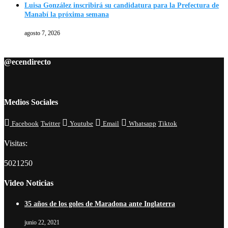
Luisa González inscribirá su candidatura para la Prefectura de
Manabí la próxima semana
agosto 7, 2026
@ecendirecto
Medios Sociales
Facebook
Twitter
Youtube
Email
Whatsapp
Tiktok
Visitas:
5021250
Video Noticias
35 años de los goles de Maradona ante Inglaterra
junio 22, 2021