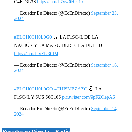
C4RT3L3S
https://t.co/L7vw6HcTek
— Ecuador En Directo (@EcEnDirecto)
September 23,
2024
#ELCH0CH0L0G0
🤠| LA F1SC4L DE LA
NACIÓN Y LA MANO DERECHA DE F1T0
https://t.co/LrvZl236JM
— Ecuador En Directo (@EcEnDirecto)
September 16,
2024
#ELCH0CH0L0GO
#CHISMEZAZO
🤠| LA
F1SC4L Y SUS S0C10S
pic.twitter.com/9pFZ6lepA6
— Ecuador En Directo (@EcEnDirecto)
September 14,
2024
Ecuador en Directo – Radio