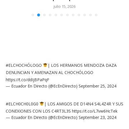
julio 15, 2026
#ELCHOCHÓLOGO
| LOS HERMANOS MENDOZA DAZA
DENUNCIAN Y AMENAZAN AL CHOCHÓLOGO
https://t.co/ddIjBPaPqF
— Ecuador En Directo (@EcEnDirecto)
September 25, 2024
#ELCH0CH0L0G0
| LOS AMIGOS DE D14N4 S4L4Z4R Y SUS
CONEXIONES CON LOS C4RT3L3S
https://t.co/L7vw6HcTek
— Ecuador En Directo (@EcEnDirecto)
September 23, 2024