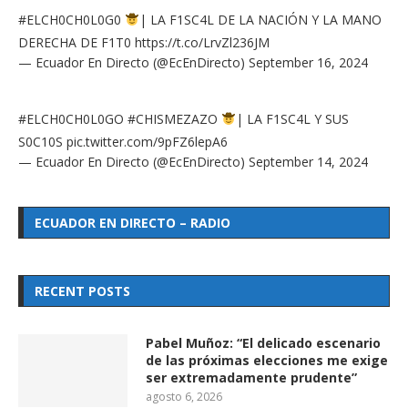
#ELCH0CH0L0G0
| LA F1SC4L DE LA NACIÓN Y LA MANO
DERECHA DE F1T0
https://t.co/LrvZl236JM
— Ecuador En Directo (@EcEnDirecto)
September 16, 2024
#ELCH0CH0L0GO
#CHISMEZAZO
| LA F1SC4L Y SUS
S0C10S
pic.twitter.com/9pFZ6lepA6
— Ecuador En Directo (@EcEnDirecto)
September 14, 2024
ECUADOR EN DIRECTO – RADIO
RECENT POSTS
Pabel Muñoz: “El delicado escenario
de las próximas elecciones me exige
ser extremadamente prudente”
agosto 6, 2026