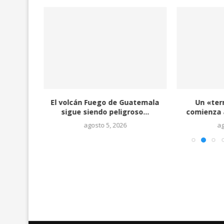
 por
El volcán Fuego de Guatemala
Un «ter
ron
sigue siendo peligroso...
comienza a
agosto 5, 2026
ag