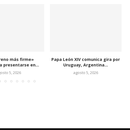
reno más firme»
Papa León XIV comunica gira por
J
 presentarse en...
Uruguay, Argentina...
osto 5, 2026
agosto 5, 2026