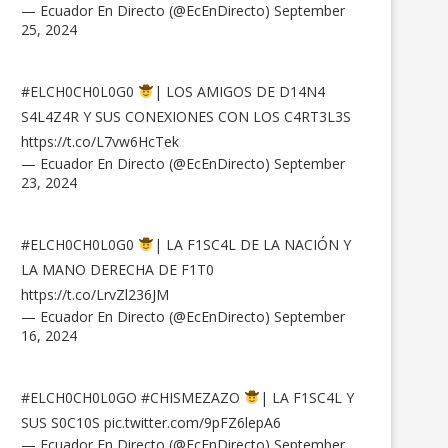
— Ecuador En Directo (@EcEnDirecto)
September
25, 2024
#ELCH0CH0L0G0
| LOS AMIGOS DE D14N4
S4L4Z4R Y SUS CONEXIONES CON LOS C4RT3L3S
https://t.co/L7vw6HcTek
— Ecuador En Directo (@EcEnDirecto)
September
23, 2024
#ELCH0CH0L0G0
| LA F1SC4L DE LA NACIÓN Y
LA MANO DERECHA DE F1T0
https://t.co/LrvZl236JM
— Ecuador En Directo (@EcEnDirecto)
September
16, 2024
#ELCH0CH0L0GO
#CHISMEZAZO
| LA F1SC4L Y
SUS S0C10S
pic.twitter.com/9pFZ6lepA6
— Ecuador En Directo (@EcEnDirecto)
September