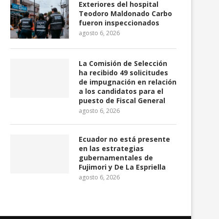
Exteriores del hospital
Teodoro Maldonado Carbo
fueron inspeccionados
agosto 6, 2026
La Comisión de Selección
ha recibido 49 solicitudes
de impugnación en relación
a los candidatos para el
avier Milei califica de «histórica»
Guatemala activa alerta 
puesto de Fiscal General
la próxima visita...
por la erupción del..
agosto 6, 2026
agosto 5, 2026
agosto 4, 2026
Ecuador no está presente
en las estrategias
gubernamentales de
Fujimori y De La Espriella
agosto 6, 2026