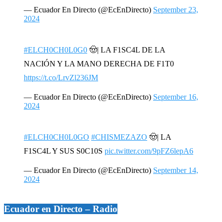
— Ecuador En Directo (@EcEnDirecto)
September 23,
2024
#ELCH0CH0L0G0
🤠| LA F1SC4L DE LA
NACIÓN Y LA MANO DERECHA DE F1T0
https://t.co/LrvZl236JM
— Ecuador En Directo (@EcEnDirecto)
September 16,
2024
#ELCH0CH0L0GO
#CHISMEZAZO
🤠| LA
F1SC4L Y SUS S0C10S
pic.twitter.com/9pFZ6lepA6
— Ecuador En Directo (@EcEnDirecto)
September 14,
2024
Ecuador en Directo – Radio