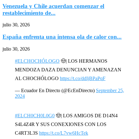
Venezuela y Chile acuerdan comenzar el
restablecimiento de...
julio 30, 2026
España enfrenta una intensa ola de calor con...
julio 30, 2026
#ELCHOCHÓLOGO
🤠| LOS HERMANOS
MENDOZA DAZA DENUNCIAN Y AMENAZAN
AL CHOCHÓLOGO
https://t.co/ddIjBPaPqF
— Ecuador En Directo (@EcEnDirecto)
September 25,
2024
#ELCH0CH0L0G0
🤠| LOS AMIGOS DE D14N4
S4L4Z4R Y SUS CONEXIONES CON LOS
C4RT3L3S
https://t.co/L7vw6HcTek