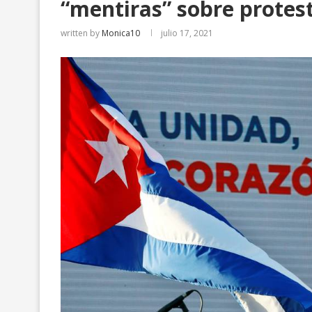
“mentiras” sobre protes
written by
Monica10
julio 17, 2021