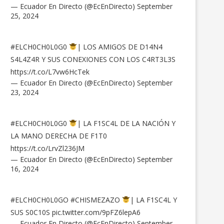
— Ecuador En Directo (@EcEnDirecto)
September
25, 2024
#ELCH0CH0L0G0
| LOS AMIGOS DE D14N4
S4L4Z4R Y SUS CONEXIONES CON LOS C4RT3L3S
https://t.co/L7vw6HcTek
— Ecuador En Directo (@EcEnDirecto)
September
23, 2024
#ELCH0CH0L0G0
| LA F1SC4L DE LA NACIÓN Y
LA MANO DERECHA DE F1T0
https://t.co/LrvZl236JM
— Ecuador En Directo (@EcEnDirecto)
September
16, 2024
#ELCH0CH0L0GO
#CHISMEZAZO
| LA F1SC4L Y
SUS S0C10S
pic.twitter.com/9pFZ6lepA6
— Ecuador En Directo (@EcEnDirecto)
September