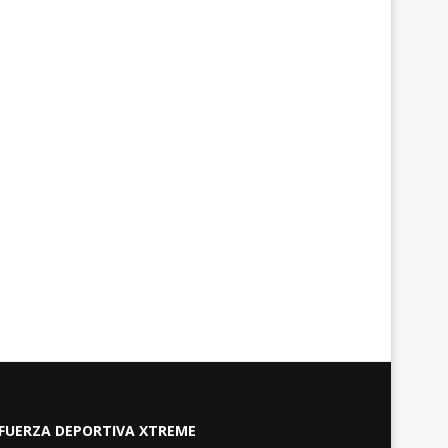
avier Milei califica de «histórica»
Guatemala activa alerta 
la próxima visita...
por la erupción del..
agosto 5, 2026
agosto 4, 2026
FUERZA DEPORTIVA XTREME