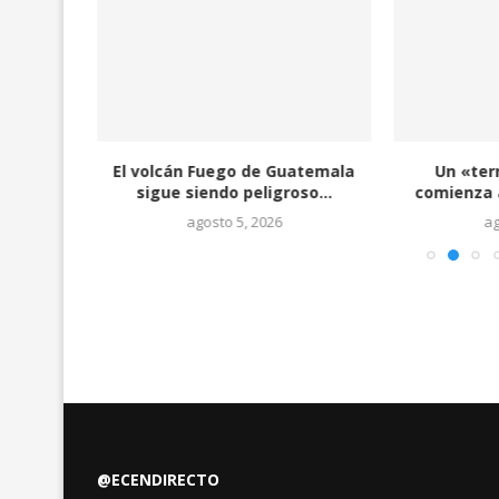
 por
El volcán Fuego de Guatemala
Un «ter
ron
sigue siendo peligroso...
comienza a
agosto 5, 2026
ag
@ECENDIRECTO