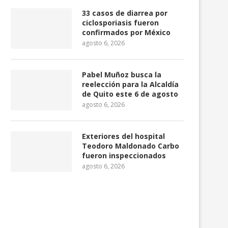
33 casos de diarrea por
ciclosporiasis fueron
confirmados por México
agosto 6, 2026
Pabel Muñoz busca la
reelección para la Alcaldía
de Quito este 6 de agosto
agosto 6, 2026
Exteriores del hospital
Teodoro Maldonado Carbo
fueron inspeccionados
avier Milei califica de «histórica»
Guatemala activa alerta 
agosto 6, 2026
la próxima visita...
por la erupción del..
agosto 5, 2026
agosto 4, 2026