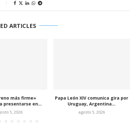
s
ED ARTICLES
reno más firme»
Papa León XIV comunica gira por
J
 presentarse en...
Uruguay, Argentina...
osto 5, 2026
agosto 5, 2026