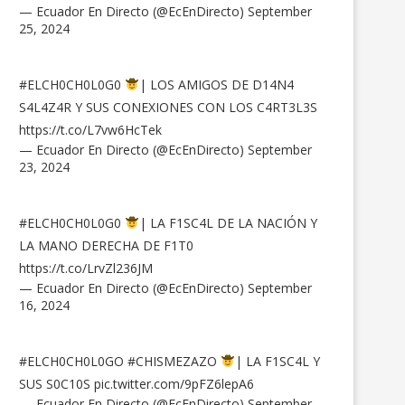
— Ecuador En Directo (@EcEnDirecto)
September
25, 2024
#ELCH0CH0L0G0
| LOS AMIGOS DE D14N4
S4L4Z4R Y SUS CONEXIONES CON LOS C4RT3L3S
https://t.co/L7vw6HcTek
— Ecuador En Directo (@EcEnDirecto)
September
23, 2024
#ELCH0CH0L0G0
| LA F1SC4L DE LA NACIÓN Y
LA MANO DERECHA DE F1T0
https://t.co/LrvZl236JM
— Ecuador En Directo (@EcEnDirecto)
September
16, 2024
#ELCH0CH0L0GO
#CHISMEZAZO
| LA F1SC4L Y
SUS S0C10S
pic.twitter.com/9pFZ6lepA6
— Ecuador En Directo (@EcEnDirecto)
September