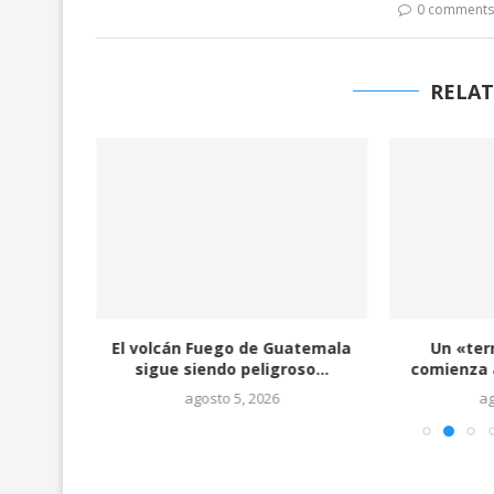
0 comment
RELAT
 por
El volcán Fuego de Guatemala
Un «ter
ron
sigue siendo peligroso...
comienza a
agosto 5, 2026
ag