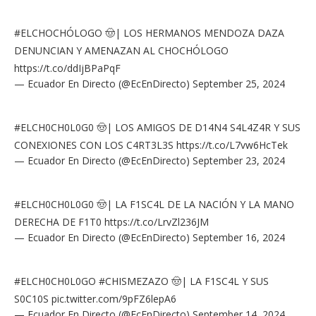
#ELCHOCHÓLOGO
🤠| LOS HERMANOS MENDOZA DAZA
DENUNCIAN Y AMENAZAN AL CHOCHÓLOGO
https://t.co/ddIjBPaPqF
— Ecuador En Directo (@EcEnDirecto)
September 25, 2024
#ELCH0CH0L0G0
🤠| LOS AMIGOS DE D14N4 S4L4Z4R Y SUS
CONEXIONES CON LOS C4RT3L3S
https://t.co/L7vw6HcTek
— Ecuador En Directo (@EcEnDirecto)
September 23, 2024
#ELCH0CH0L0G0
🤠| LA F1SC4L DE LA NACIÓN Y LA MANO
DERECHA DE F1T0
https://t.co/LrvZl236JM
— Ecuador En Directo (@EcEnDirecto)
September 16, 2024
#ELCH0CH0L0GO
#CHISMEZAZO
🤠| LA F1SC4L Y SUS
S0C10S
pic.twitter.com/9pFZ6lepA6
— Ecuador En Directo (@EcEnDirecto)
September 14, 2024