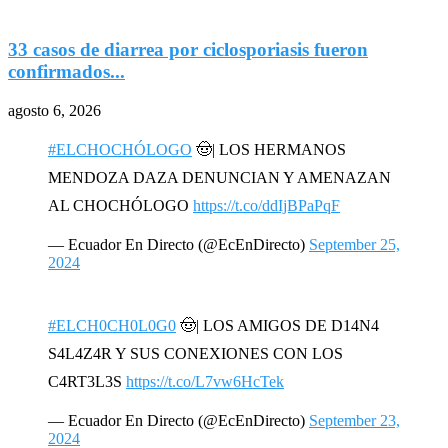
33 casos de diarrea por ciclosporiasis fueron
confirmados...
p
agosto 6, 2026
a
#ELCHOCHÓLOGO
🤠| LOS HERMANOS
MENDOZA DAZA DENUNCIAN Y AMENAZAN
AL CHOCHÓLOGO
https://t.co/ddIjBPaPqF
— Ecuador En Directo (@EcEnDirecto)
September 25,
2024
#ELCH0CH0L0G0
🤠| LOS AMIGOS DE D14N4
S4L4Z4R Y SUS CONEXIONES CON LOS
C4RT3L3S
https://t.co/L7vw6HcTek
— Ecuador En Directo (@EcEnDirecto)
September 23,
2024