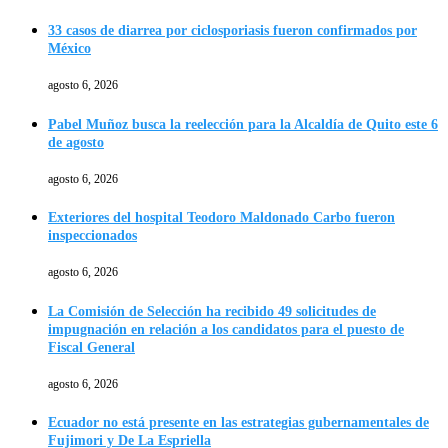
33 casos de diarrea por ciclosporiasis fueron confirmados por
México
agosto 6, 2026
Pabel Muñoz busca la reelección para la Alcaldía de Quito este 6
de agosto
agosto 6, 2026
Exteriores del hospital Teodoro Maldonado Carbo fueron
inspeccionados
agosto 6, 2026
La Comisión de Selección ha recibido 49 solicitudes de
impugnación en relación a los candidatos para el puesto de
Fiscal General
agosto 6, 2026
Ecuador no está presente en las estrategias gubernamentales de
Fujimori y De La Espriella