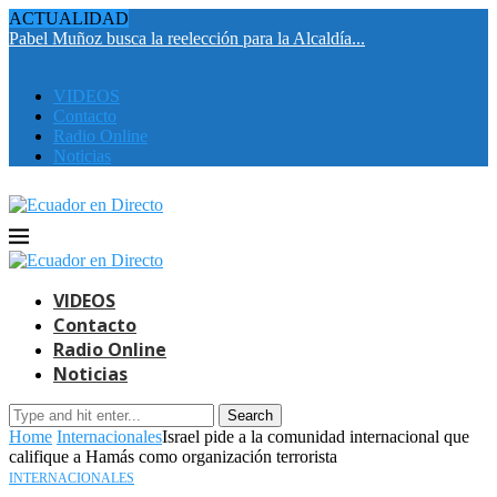
ACTUALIDAD
Pabel Muñoz busca la reelección para la Alcaldía...
E
i
VIDEOS
Contacto
Radio Online
Noticias
VIDEOS
Contacto
Radio Online
Noticias
Search
Home
Internacionales
Israel pide a la comunidad internacional que
califique a Hamás como organización terrorista
INTERNACIONALES