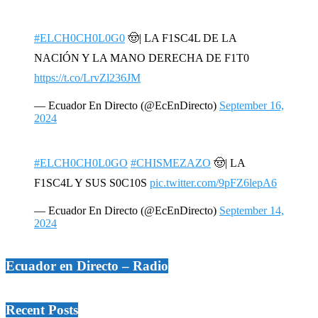
#ELCH0CH0L0G0
🤠| LA F1SC4L DE LA
NACIÓN Y LA MANO DERECHA DE F1T0
https://t.co/LrvZl236JM
— Ecuador En Directo (@EcEnDirecto)
September 16,
2024
#ELCH0CH0L0GO
#CHISMEZAZO
🤠| LA
F1SC4L Y SUS S0C10S
pic.twitter.com/9pFZ6lepA6
— Ecuador En Directo (@EcEnDirecto)
September 14,
2024
Ecuador en Directo – Radio
Recent Posts