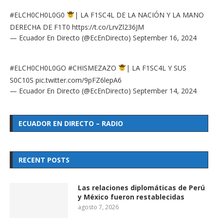
#ELCH0CH0L0G0
| LA F1SC4L DE LA NACIÓN Y LA MANO
DERECHA DE F1T0
https://t.co/LrvZl236JM
— Ecuador En Directo (@EcEnDirecto)
September 16, 2024
#ELCH0CH0L0GO
#CHISMEZAZO
| LA F1SC4L Y SUS
S0C10S
pic.twitter.com/9pFZ6lepA6
— Ecuador En Directo (@EcEnDirecto)
September 14, 2024
ECUADOR EN DIRECTO – RADIO
RECENT POSTS
Las relaciones diplomáticas de Perú
y México fueron restablecidas
agosto 7, 2026