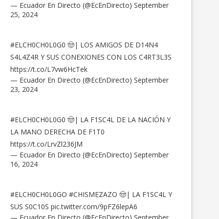
— Ecuador En Directo (@EcEnDirecto)
September
25, 2024
#ELCH0CH0L0G0
🤠| LOS AMIGOS DE D14N4
S4L4Z4R Y SUS CONEXIONES CON LOS C4RT3L3S
https://t.co/L7vw6HcTek
— Ecuador En Directo (@EcEnDirecto)
September
23, 2024
#ELCH0CH0L0G0
🤠| LA F1SC4L DE LA NACIÓN Y
LA MANO DERECHA DE F1T0
https://t.co/LrvZl236JM
— Ecuador En Directo (@EcEnDirecto)
September
16, 2024
#ELCH0CH0L0GO
#CHISMEZAZO
🤠| LA F1SC4L Y
SUS S0C10S
pic.twitter.com/9pFZ6lepA6
— Ecuador En Directo (@EcEnDirecto)
September