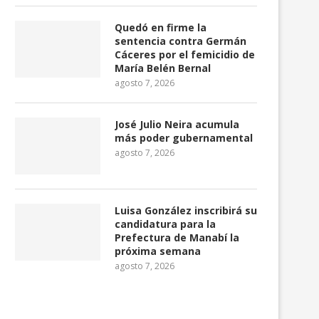
Richard Carapaz llevará el maillot
LigaPro 2026: Independie
Quedó en firme la
de puntos en...
Valle domina el torne
sentencia contra Germán
Cáceres por el femicidio de
julio 24, 2026
julio 24, 2026
María Belén Bernal
agosto 7, 2026
José Julio Neira acumula
más poder gubernamental
agosto 7, 2026
Luisa González inscribirá su
candidatura para la
Prefectura de Manabí la
próxima semana
agosto 7, 2026