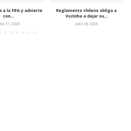
o chileno obliga a
Copa Ecuador 2026: definidos los
a a dejar su...
cruces de octavos...
ulio 28, 2026
julio 28, 2026