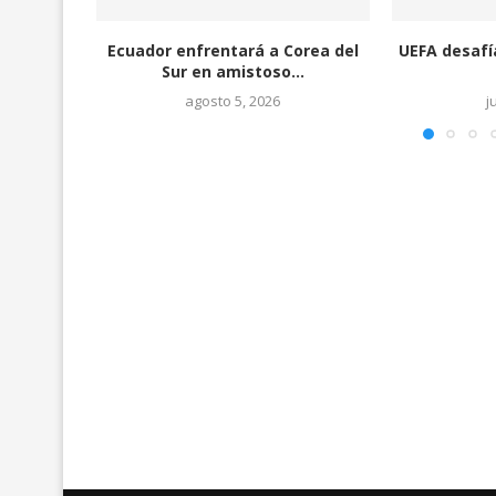
Ecuador enfrentará a Corea del
UEFA desafía a la
Sur en amistoso...
con.
agosto 5, 2026
julio 31