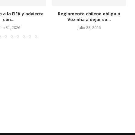
 FIFA y advierte
Reglamento chileno obliga a
Co
..
Vozinha a dejar su...
, 2026
julio 28, 2026