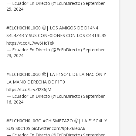
— Ecuador En Directo (@EcEnDirecto)
September
25, 2024
#ELCH0CH0L0G0
🤠| LOS AMIGOS DE D14N4
S4L4Z4R Y SUS CONEXIONES CON LOS C4RT3L3S
https://t.co/L7vw6HcTek
— Ecuador En Directo (@EcEnDirecto)
September
23, 2024
#ELCH0CH0L0G0
🤠| LA F1SC4L DE LA NACIÓN Y
LA MANO DERECHA DE F1T0
https://t.co/LrvZl236JM
— Ecuador En Directo (@EcEnDirecto)
September
16, 2024
#ELCH0CH0L0GO
#CHISMEZAZO
🤠| LA F1SC4L Y
SUS S0C10S
pic.twitter.com/9pFZ6lepA6
— Ecuador En Directo (@EcEnDirecto)
September