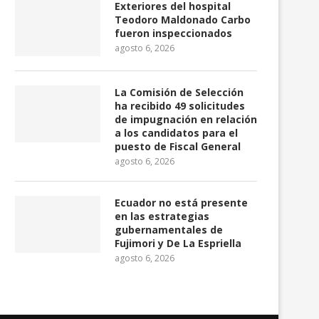
Exteriores del hospital
Teodoro Maldonado Carbo
pa Ecuador 2026: definidos los
Richard Carapaz llevará el 
fueron inspeccionados
cruces de octavos...
de puntos en...
agosto 6, 2026
julio 28, 2026
julio 24, 2026
La Comisión de Selección
ha recibido 49 solicitudes
de impugnación en relación
a los candidatos para el
puesto de Fiscal General
agosto 6, 2026
Ecuador no está presente
en las estrategias
gubernamentales de
Fujimori y De La Espriella
agosto 6, 2026