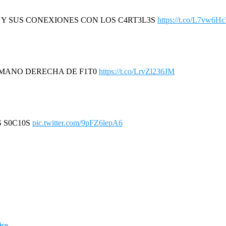
R Y SUS CONEXIONES CON LOS C4RT3L3S
https://t.co/L7vw6H
A MANO DERECHA DE F1T0
https://t.co/LrvZl236JM
S S0C10S
pic.twitter.com/9pFZ6lepA6
ico