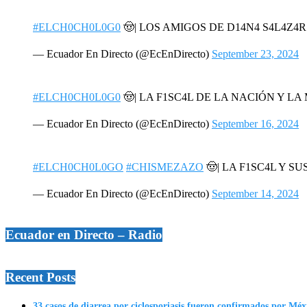
#ELCH0CH0L0G0
🤠| LOS AMIGOS DE D14N4 S4L4Z4
— Ecuador En Directo (@EcEnDirecto)
September 23, 2024
#ELCH0CH0L0G0
🤠| LA F1SC4L DE LA NACIÓN Y L
— Ecuador En Directo (@EcEnDirecto)
September 16, 2024
#ELCH0CH0L0GO
#CHISMEZAZO
🤠| LA F1SC4L Y SU
— Ecuador En Directo (@EcEnDirecto)
September 14, 2024
Ecuador en Directo – Radio
Recent Posts
33 casos de diarrea por ciclosporiasis fueron confirmados por Méx