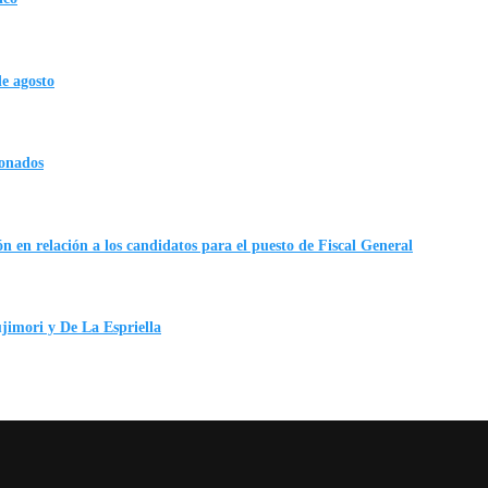
de agosto
ionados
n en relación a los candidatos para el puesto de Fiscal General
ujimori y De La Espriella