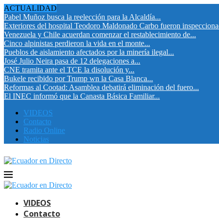
ACTUALIDAD
Pabel Muñoz busca la reelección para la Alcaldía...
Exteriores del hospital Teodoro Maldonado Carbo fueron inspeccion
Venezuela y Chile acuerdan comenzar el restablecimiento de...
Cinco alpinistas perdieron la vida en el monte...
Pueblos de aislamiento afectados por la minería ilegal...
José Julio Neira pasa de 12 delegaciones a...
CNE tramita ante el TCE la disolución y...
Bukele recibido por Trump wn la Casa Blanca...
Reformas al Cootad: Asamblea debatirá eliminación del fuero...
El INEC informó que la Canasta Básica Familiar...
VIDEOS
Contacto
Radio Online
Noticias
VIDEOS
Contacto