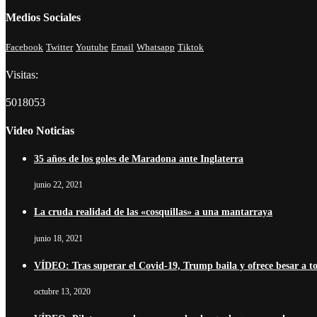
Medios Sociales
Facebook
Twitter
Youtube
Email
Whatsapp
Tiktok
Visitas:
5018053
Video Noticias
35 años de los goles de Maradona ante Inglaterra
junio 22, 2021
La cruda realidad de las «cosquillas» a una mantarraya
junio 18, 2021
VÍDEO: Tras superar el Covid-19, Trump baila y ofrece besar a t
octubre 13, 2020