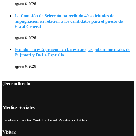
agosto 6, 2026
La Comisión de Selección ha recibido 49 solicitudes de
impugnación en relación a los candidatos para el puesto de
Fiscal General
agosto 6, 2026
Ecuador no está presente en las estrategias gubernamentales de
Fujimori y De La Espriella
agosto 6, 2026
@ecendirecto
Medios Sociales
Facebook
Twitter
Youtube
Email
Whatsapp
Tiktok
Visitas: