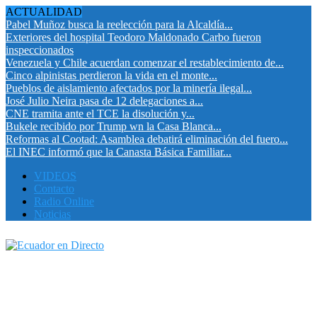
ACTUALIDAD
Pabel Muñoz busca la reelección para la Alcaldía...
Exteriores del hospital Teodoro Maldonado Carbo fueron
inspeccionados
Venezuela y Chile acuerdan comenzar el restablecimiento de...
Cinco alpinistas perdieron la vida en el monte...
Pueblos de aislamiento afectados por la minería ilegal...
José Julio Neira pasa de 12 delegaciones a...
CNE tramita ante el TCE la disolución y...
Bukele recibido por Trump wn la Casa Blanca...
Reformas al Cootad: Asamblea debatirá eliminación del fuero...
El INEC informó que la Canasta Básica Familiar...
VIDEOS
Contacto
Radio Online
Noticias