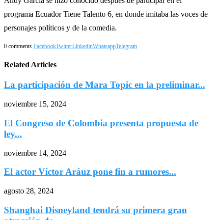
Andy García se hizo conocido después de participar en el
programa Ecuador Tiene Talento 6, en donde imitaba las voces de
personajes políticos y de la comedia.
0 comments
Facebook
Twitter
Linkedin
Whatsapp
Telegram
Related Articles
La participación de Mara Topic en la preliminar...
noviembre 15, 2024
El Congreso de Colombia presenta propuesta de
ley...
noviembre 14, 2024
El actor Víctor Aráuz pone fin a rumores...
agosto 28, 2024
Shanghai Disneyland tendrá su primera gran