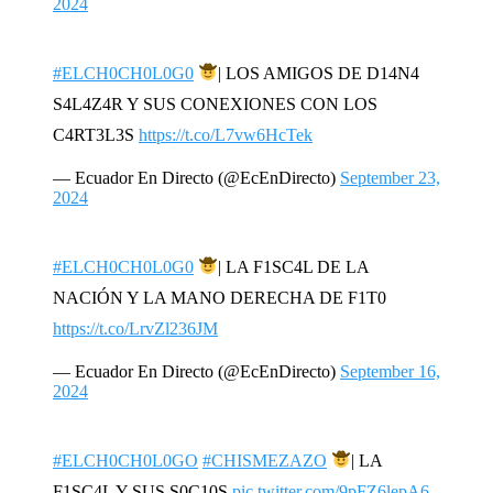
2024
#ELCH0CH0L0G0
| LOS AMIGOS DE D14N4
S4L4Z4R Y SUS CONEXIONES CON LOS
C4RT3L3S
https://t.co/L7vw6HcTek
— Ecuador En Directo (@EcEnDirecto)
September 23,
2024
#ELCH0CH0L0G0
| LA F1SC4L DE LA
NACIÓN Y LA MANO DERECHA DE F1T0
https://t.co/LrvZl236JM
— Ecuador En Directo (@EcEnDirecto)
September 16,
2024
#ELCH0CH0L0GO
#CHISMEZAZO
| LA
F1SC4L Y SUS S0C10S
pic.twitter.com/9pFZ6lepA6