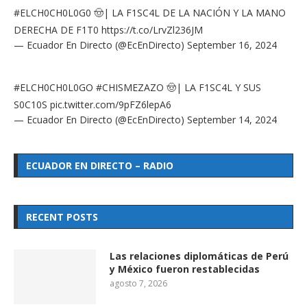
#ELCH0CH0L0G0
🤠| LA F1SC4L DE LA NACIÓN Y LA MANO
DERECHA DE F1T0
https://t.co/LrvZl236JM
— Ecuador En Directo (@EcEnDirecto)
September 16, 2024
#ELCH0CH0L0GO
#CHISMEZAZO
🤠| LA F1SC4L Y SUS
S0C10S
pic.twitter.com/9pFZ6lepA6
— Ecuador En Directo (@EcEnDirecto)
September 14, 2024
ECUADOR EN DIRECTO – RADIO
RECENT POSTS
Las relaciones diplomáticas de Perú
y México fueron restablecidas
agosto 7, 2026