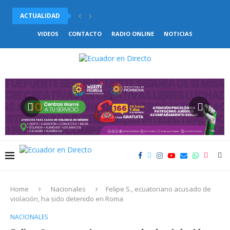
ACTUALIDAD
PABEL MUÑOZ BUSCA LA REELECCIÓN PARA LA ALCALDÍA...
VIDEOS
CONTACTO
RADIO ONLINE
NOTICIAS
Home
Nacionales
Felipe S., ecuatoriano acusado de
violación, ha sido detenido en Roma
NACIONALES