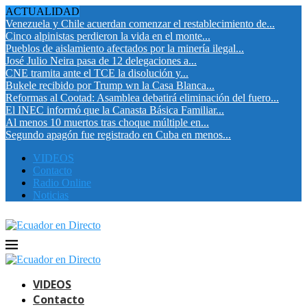
ACTUALIDAD
Venezuela y Chile acuerdan comenzar el restablecimiento de...
Cinco alpinistas perdieron la vida en el monte...
Pueblos de aislamiento afectados por la minería ilegal...
José Julio Neira pasa de 12 delegaciones a...
CNE tramita ante el TCE la disolución y...
Bukele recibido por Trump wn la Casa Blanca...
Reformas al Cootad: Asamblea debatirá eliminación del fuero...
El INEC informó que la Canasta Básica Familiar...
Al menos 10 muertos tras choque múltiple en...
Segundo apagón fue registrado en Cuba en menos...
VIDEOS
Contacto
Radio Online
Noticias
VIDEOS
Contacto