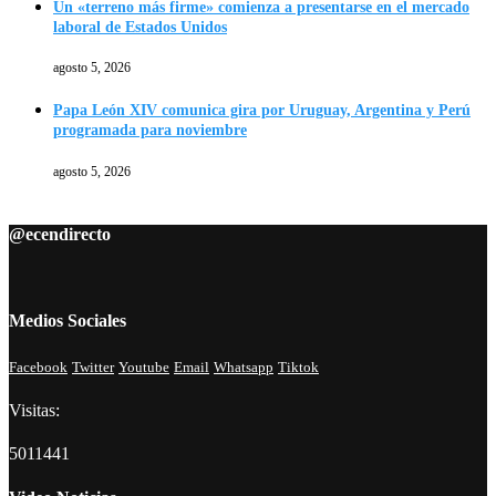
Un «terreno más firme» comienza a presentarse en el mercado
laboral de Estados Unidos
agosto 5, 2026
Papa León XIV comunica gira por Uruguay, Argentina y Perú
programada para noviembre
agosto 5, 2026
@ecendirecto
Medios Sociales
Facebook
Twitter
Youtube
Email
Whatsapp
Tiktok
Visitas:
5011441