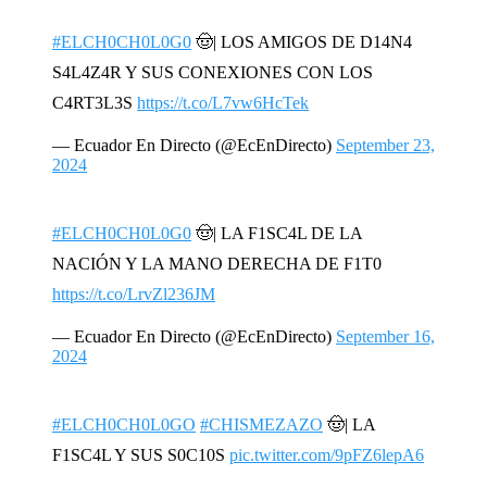
#ELCH0CH0L0G0
🤠| LOS AMIGOS DE D14N4
S4L4Z4R Y SUS CONEXIONES CON LOS
C4RT3L3S
https://t.co/L7vw6HcTek
— Ecuador En Directo (@EcEnDirecto)
September 23,
2024
#ELCH0CH0L0G0
🤠| LA F1SC4L DE LA
NACIÓN Y LA MANO DERECHA DE F1T0
https://t.co/LrvZl236JM
— Ecuador En Directo (@EcEnDirecto)
September 16,
2024
#ELCH0CH0L0GO
#CHISMEZAZO
🤠| LA
F1SC4L Y SUS S0C10S
pic.twitter.com/9pFZ6lepA6