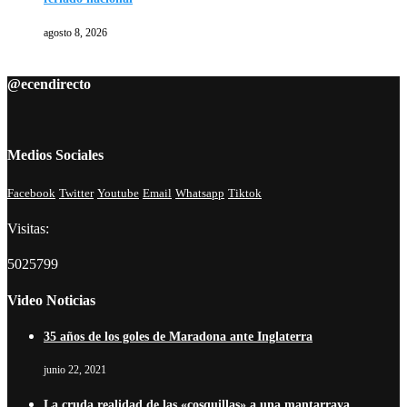
agosto 8, 2026
@ecendirecto
Medios Sociales
Facebook
Twitter
Youtube
Email
Whatsapp
Tiktok
Visitas:
5025799
Video Noticias
35 años de los goles de Maradona ante Inglaterra
junio 22, 2021
La cruda realidad de las «cosquillas» a una mantarraya