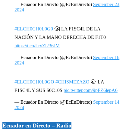
— Ecuador En Directo (@EcEnDirecto)
September 23,
2024
#ELCH0CH0L0G0
🤠| LA F1SC4L DE LA
NACIÓN Y LA MANO DERECHA DE F1T0
https://t.co/LrvZl236JM
— Ecuador En Directo (@EcEnDirecto)
September 16,
2024
#ELCH0CH0L0GO
#CHISMEZAZO
🤠| LA
F1SC4L Y SUS S0C10S
pic.twitter.com/9pFZ6lepA6
— Ecuador En Directo (@EcEnDirecto)
September 14,
2024
Ecuador en Directo – Radio