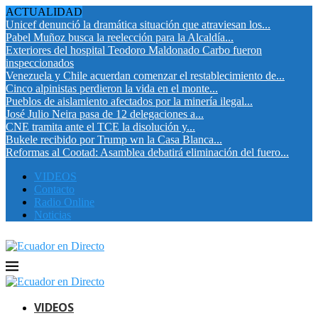
ACTUALIDAD
Unicef denunció la dramática situación que atraviesan los...
Pabel Muñoz busca la reelección para la Alcaldía...
Exteriores del hospital Teodoro Maldonado Carbo fueron
inspeccionados
Venezuela y Chile acuerdan comenzar el restablecimiento de...
Cinco alpinistas perdieron la vida en el monte...
Pueblos de aislamiento afectados por la minería ilegal...
José Julio Neira pasa de 12 delegaciones a...
CNE tramita ante el TCE la disolución y...
Bukele recibido por Trump wn la Casa Blanca...
Reformas al Cootad: Asamblea debatirá eliminación del fuero...
VIDEOS
Contacto
Radio Online
Noticias
VIDEOS