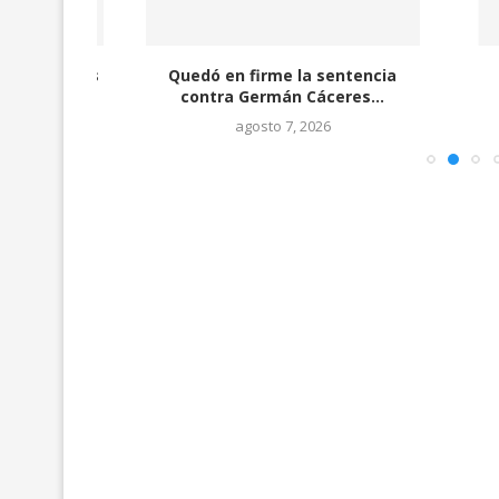
ectorales
Quedó en firme la sentencia
Se aprob
.
contra Germán Cáceres...
Nacional 
agosto 7, 2026
ag