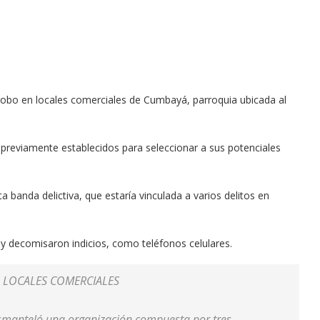
 robo en locales comerciales de Cumbayá, parroquia ubicada al
previamente establecidos para seleccionar a sus potenciales
ta banda delictiva, que estaría vinculada a varios delitos en
 y decomisaron indicios, como teléfonos celulares.
 LOCALES COMERCIALES
esmanteló una organización compuesta por tres