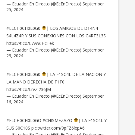
— Ecuador En Directo (@EcEnDirecto)
September
25, 2024
#ELCH0CH0L0G0
| LOS AMIGOS DE D14N4
S4L4Z4R Y SUS CONEXIONES CON LOS C4RT3L3S
https://t.co/L7vw6HcTek
— Ecuador En Directo (@EcEnDirecto)
September
23, 2024
#ELCH0CH0L0G0
| LA F1SC4L DE LA NACIÓN Y
LA MANO DERECHA DE F1T0
https://t.co/LrvZl236JM
— Ecuador En Directo (@EcEnDirecto)
September
16, 2024
#ELCH0CH0L0GO
#CHISMEZAZO
| LA F1SC4L Y
SUS S0C10S
pic.twitter.com/9pFZ6lepA6
— Ecuador En Directo (@EcEnDirecto)
September