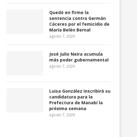
Quedó en firme la
sentencia contra Germán
l alcalde de El Tambo con prisión
Ecuador exportará 10,8 m
Cáceres por el femicidio de
preventiva...
de barriles de petróle
María Belén Bernal
agosto 5, 2026
agosto 4, 2026
agosto 7, 2026
José Julio Neira acumula
más poder gubernamental
agosto 7, 2026
Luisa González inscribirá su
candidatura para la
Prefectura de Manabí la
próxima semana
agosto 7, 2026