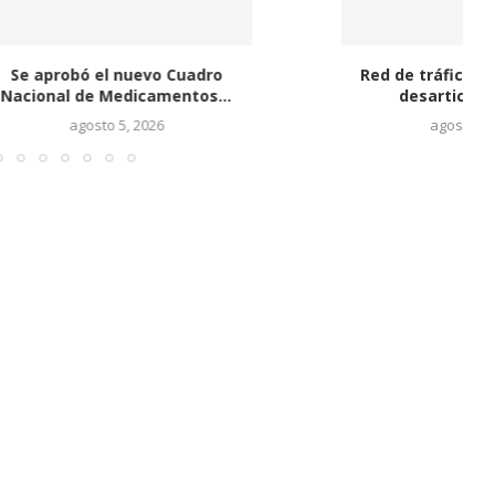
ó el nuevo Cuadro
Red de tráfico de cocaína fue
E
de Medicamentos...
desarticulada con...
osto 5, 2026
agosto 5, 2026