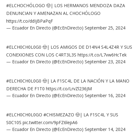
#ELCHOCHÓLOGO
🤠| LOS HERMANOS MENDOZA DAZA
DENUNCIAN Y AMENAZAN AL CHOCHÓLOGO
https://t.co/ddIjBPaPqF
— Ecuador En Directo (@EcEnDirecto)
September 25, 2024
#ELCH0CH0L0G0
🤠| LOS AMIGOS DE D14N4 S4L4Z4R Y SUS
CONEXIONES CON LOS C4RT3L3S
https://t.co/L7vw6HcTek
— Ecuador En Directo (@EcEnDirecto)
September 23, 2024
#ELCH0CH0L0G0
🤠| LA F1SC4L DE LA NACIÓN Y LA MANO
DERECHA DE F1T0
https://t.co/LrvZl236JM
— Ecuador En Directo (@EcEnDirecto)
September 16, 2024
#ELCH0CH0L0GO
#CHISMEZAZO
🤠| LA F1SC4L Y SUS
S0C10S
pic.twitter.com/9pFZ6lepA6
— Ecuador En Directo (@EcEnDirecto)
September 14, 2024